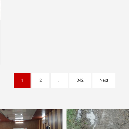
1
2
…
342
Next