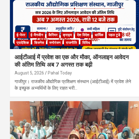
ई-पेपर
ई-मैगजीन
कैरियर
क्राइम
देश विदेश
धार्मिक
पहल टुडे
प्रादेशिक
बिजनेस
मनोरंजन
राजनीति
विविध
आईटीआई में प्रवेश का एक और मौका, ऑनलाइन आवेदन
की अंतिम तिथि अब 7 अगस्त तक बढ़ी
August 5, 2026
Pahal Today
गाजीपुर। राजकीय औद्योगिक प्रशिक्षण संस्थान (आईटीआई) में प्रवेश लेने
के इच्छुक अभ्यर्थियों के लिए राहत भरी…