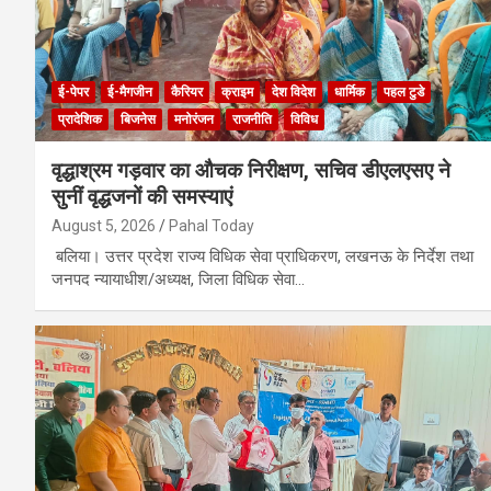
ई-पेपर
ई-मैगजीन
कैरियर
क्राइम
देश विदेश
धार्मिक
पहल टुडे
प्रादेशिक
बिजनेस
मनोरंजन
राजनीति
विविध
वृद्धाश्रम गड़वार का औचक निरीक्षण, सचिव डीएलएसए ने
सुनीं वृद्धजनों की समस्याएं
August 5, 2026
Pahal Today
बलिया। उत्तर प्रदेश राज्य विधिक सेवा प्राधिकरण, लखनऊ के निर्देश तथा
जनपद न्यायाधीश/अध्यक्ष, जिला विधिक सेवा…