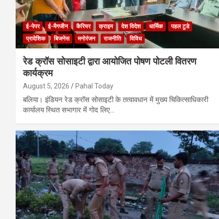
ई-पेपर
ई-मैगजीन
कैरियर
क्राइम
देश विदेश
धार्मिक
पहल टुडे
प्रादेशिक
बिजनेस
मनोरंजन
राजनीति
विविध
रेड क्रॉस सोसाइटी द्वारा आयोजित पोषण पोटली वितरण
कार्यक्रम
August 5, 2026
Pahal Today
बलिया। इंडियन रेड क्रॉस सोसाइटी के तत्वावधान में मुख्य चिकित्साधिकारी
कार्यालय स्थित सभागार में गोद लिए…