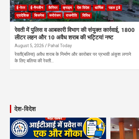
ई-पेपर
ई-मैगजीन
कैरियर
क्राइम
देश विदेश
धार्मिक
पहल टुडे
प्रादेशिक
बिजनेस
मनोरंजन
राजनीति
विविध
रेवती में पुलिस व आबकारी विभाग की संयुक्त कार्रवाई, 1800
लीटर लहन और 10 अवैध शराब की भट्टियां नष्ट
August 5, 2026
Pahal Today
रेवती(बलिया) अवैध शराब के निर्माण और कारोबार पर प्रभावी अंकुश लगाने
के लिए बलिया की रेवती…
Posts
pagination
देश-विदेश