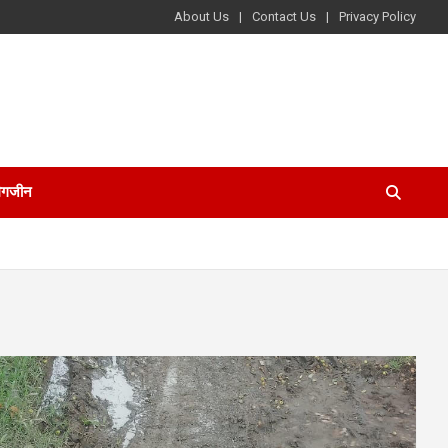
About Us
Contact Us
Privacy Policy
ैगजीन