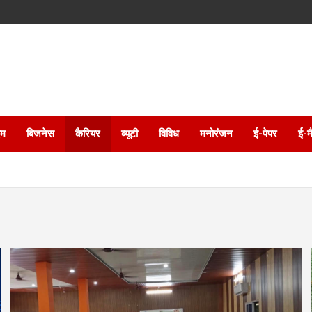
इम
बिजनेस
कैरियर
ब्यूटी
विविध
मनोरंजन
ई-पेपर
ई-म