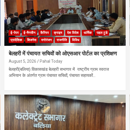
ई-पेपर
ई-मैगजीन
कैरियर
क्राइम
देश विदेश
धार्मिक
पहल टुडे
प्रादेशिक
बिजनेस
मनोरंजन
राजनीति
विविध
बेलहरी में पंचायत सचिवों को ओएसआर पोर्टल का प्रशिक्षण
August 5, 2026
Pahal Today
बेलहरी(बलिया) विकासखंड बेलहरी सभागार में राष्ट्रीय ग्राम स्वराज
अभियान के अंतर्गत ग्राम पंचायत सचिवों, पंचायत सहायकों…