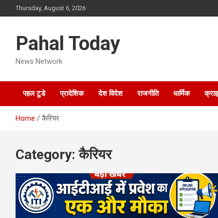
Skip
Thursday, August 6, 2026
to
content
Pahal Today
News Network
पहल टुडे
प्रादेशिक
देश विदेश
राजनीति
धार्मिक
क्रा
Home
कैरियर
Category:
कैरियर