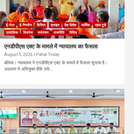
ई-पेपर
ई-मैगजीन
कैरियर
क्राइम
देश विदेश
धार्मिक
पहल टुडे
प्रादेशिक
बिजनेस
मनोरंजन
राजनीति
विविध
एनडीपीएस एक्ट के मामले में न्यायालय का फैसला
August 5, 2026
Pahal Today
बलिया। न्यायालय ने एनडीपीएस एक्ट के मामले में फैसला सुनाया है।
अदालत ने अभियुक्त वीके उर्फ…