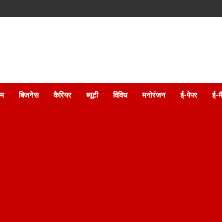
इम
बिजनेस
कैरियर
ब्यूटी
विविध
मनोरंजन
ई-पेपर
ई-म