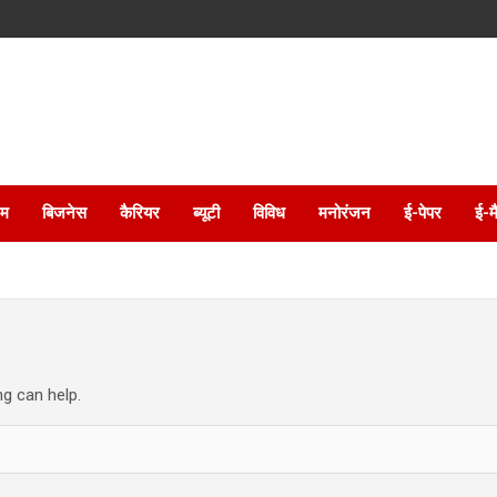
इम
बिजनेस
कैरियर
ब्यूटी
विविध
मनोरंजन
ई-पेपर
ई-म
ng can help.