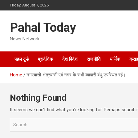
Skip
Friday, August 7, 2026
to
content
Pahal Today
News Network
पहल टुडे
प्रादेशिक
देश विदेश
राजनीति
धार्मिक
क्रा
Home
नगरवासी-क्षेत्रवासी एवं नगर के सभी व्यापारी बंधु उपस्थित रहें।
Nothing Found
It seems we can’t find what you’re looking for. Perhaps searchi
S
e
a