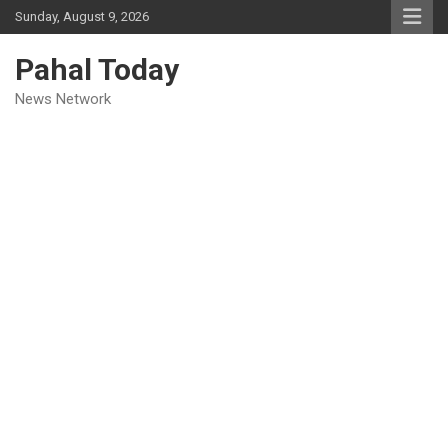
Skip
Sunday, August 9, 2026
to
content
Pahal Today
News Network