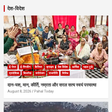
r
देश-विदेश
c
h
ई-पेपर
ई-मैगजीन
कैरियर
क्राइम
देश विदेश
धार्मिक
पहल टुडे
प्रादेशिक
बिजनेस
मनोरंजन
राजनीति
विविध
दान-यश, मान, कीर्ति, नम्रता और सरल सत्य स्वयं परमात्मा
August 8, 2026
Pahal Today