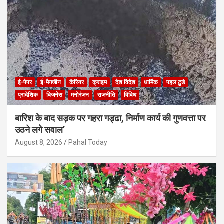
ई-पेपर
ई-मैगजीन
कैरियर
क्राइम
देश विदेश
धार्मिक
पहल टुडे
प्रादेशिक
बिजनेस
मनोरंजन
राजनीति
विविध
बारिश के बाद सड़क पर गहरा गड्ढा, निर्माण कार्य की गुणवत्ता पर
उठने लगे सवाल’
August 8, 2026
Pahal Today