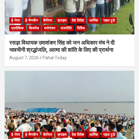
ई-पेपर
ई-मैगजीन
कैरियर
क्राइम
देश विदेश
धार्मिक
पहल टुडे
प्रादेशिक
बिजनेस
मनोरंजन
राजनीति
विविध
रसड़ा विधायक उमाशंकर सिंह को जन अधिकार मंच ने दी
भावभीनी श्रद्धांजलि, आत्मा की शांति के लिए की प्रार्थना
August 7, 2026
Pahal Today
ई-पेपर
ई-मैगजीन
कैरियर
क्राइम
देश विदेश
धार्मिक
पहल टुडे