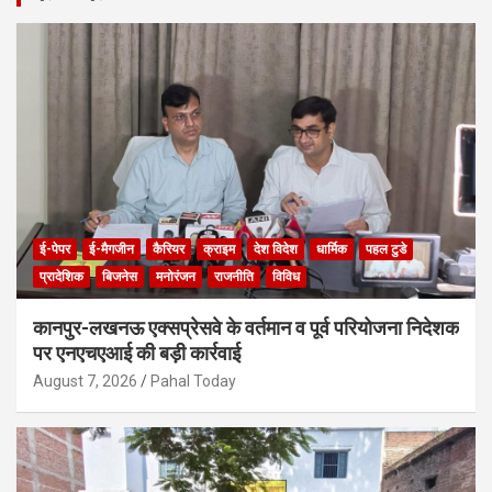
c
h
ई-पेपर
ई-मैगजीन
कैरियर
क्राइम
देश विदेश
धार्मिक
पहल टुडे
प्रादेशिक
बिजनेस
मनोरंजन
राजनीति
विविध
कानपुर-लखनऊ एक्सप्रेसवे के वर्तमान व पूर्व परियोजना निदेशक
पर एनएचएआई की बड़ी कार्रवाई
August 7, 2026
Pahal Today