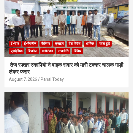
ई-पेपर
ई-मैगजीन
कैरियर
क्राइम
देश विदेश
धार्मिक
पहल टुडे
प्रादेशिक
बिजनेस
मनोरंजन
राजनीति
विविध
तेज रफ्तार स्कार्पियो ने बाइक सवार को मारी टक्कर चालक गाड़ी
लेकर फरार
August 7, 2026
Pahal Today