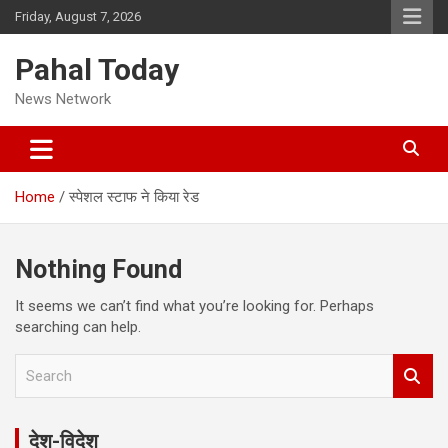
Skip
Friday, August 7, 2026
to
content
Pahal Today
News Network
Home
स्पेशल स्टाफ ने किया रेड
Nothing Found
It seems we can’t find what you’re looking for. Perhaps
searching can help.
S
e
a
r
देश-विदेश