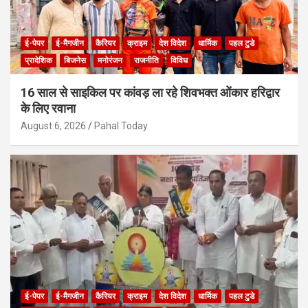
ई-पेपर
ई-मैगजीन
कैरियर
क्राइम
देश विदेश
धार्मिक
पहल टुडे
प्रादेशिक
बिजनेस
मनोरंजन
राजनीति
विविध
16 साल से साइकिल पर कांवड़ ला रहे शिवभक्त ओंकार हरिद्वार
के लिए रवाना
August 6, 2026
Pahal Today
ई-पेपर
ई-मैगजीन
कैरियर
क्राइम
देश विदेश
धार्मिक
पहल टुडे