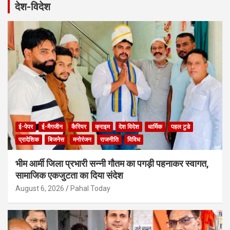
देश-विदेश
c
h
ई-पेपर
ई-मैगजीन
कैरियर
क्राइम
देश विदेश
धार्मिक
पहल टुडे
प्रादेशिक
बिजनेस
मनोरंजन
राजनीति
विविध
भीम आर्मी जिला प्रभारी सन्नी गौतम का पगड़ी पहनाकर स्वागत,
सामाजिक एकजुटता का दिया संदेश
August 6, 2026
Pahal Today