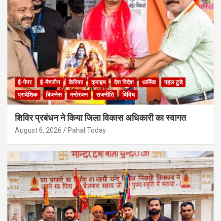
ई-पेपर
ई-मैगजीन
कैरियर
क्राइम
देश विदेश
धार्मिक
पहल टुडे
प्रादेशिक
बिजनेस
मनोरंजन
राजनीति
विविध
शिविर प्रबंधन ने किया जिला विकास अधिकारी का स्वागत
August 6, 2026
Pahal Today