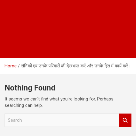
Home
सैनिकों एवं उनके परिवारों की देखभाल करें और उनके हित में कार्य करें।
Nothing Found
It seems we can’t find what you’re looking for. Perhaps
searching can help.
S
e
a
r