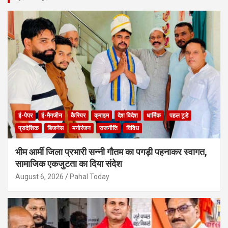
c
h
ई-पेपर
ई-मैगजीन
कैरियर
क्राइम
देश विदेश
धार्मिक
पहल टुडे
प्रादेशिक
बिजनेस
मनोरंजन
राजनीति
विविध
भीम आर्मी जिला प्रभारी सन्नी गौतम का पगड़ी पहनाकर स्वागत,
सामाजिक एकजुटता का दिया संदेश
August 6, 2026
Pahal Today