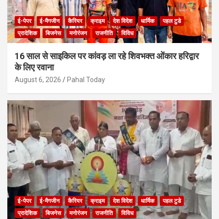
ई-पेपर
ई-मैगजीन
कैरियर
क्राइम
देश विदेश
धार्मिक
पहल टुडे
प्रादेशिक
बिजनेस
मनोरंजन
राजनीति
विविध
16 साल से साइकिल पर कांवड़ ला रहे शिवभक्त ओंकार हरिद्वार
के लिए रवाना
August 6, 2026
Pahal Today
ई-पेपर
ई-मैगजीन
कैरियर
क्राइम
देश विदेश
धार्मिक
पहल टुडे
प्रादेशिक
बिजनेस
मनोरंजन
राजनीति
विविध