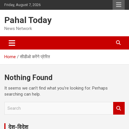
Skip
Friday, August 7, 2026
to
content
Pahal Today
News Network
Home
सीडीओ करेंगे प्रेरित
Nothing Found
It seems we can’t find what you’re looking for. Perhaps
searching can help.
S
e
a
r
देश-विदेश