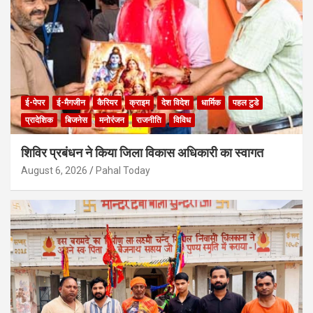
ई-पेपर
ई-मैगजीन
कैरियर
क्राइम
देश विदेश
धार्मिक
पहल टुडे
प्रादेशिक
बिजनेस
मनोरंजन
राजनीति
विविध
शिविर प्रबंधन ने किया जिला विकास अधिकारी का स्वागत
August 6, 2026
Pahal Today