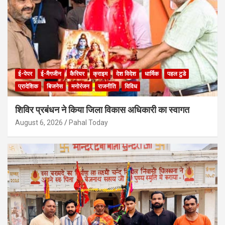
ई-पेपर
ई-मैगजीन
कैरियर
क्राइम
देश विदेश
धार्मिक
पहल टुडे
प्रादेशिक
बिजनेस
मनोरंजन
राजनीति
विविध
शिविर प्रबंधन ने किया जिला विकास अधिकारी का स्वागत
August 6, 2026
Pahal Today