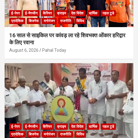
ई-पेपर
ई-मैगजीन
कैरियर
क्राइम
देश विदेश
धार्मिक
पहल टुडे
प्रादेशिक
बिजनेस
मनोरंजन
राजनीति
विविध
16 साल से साइकिल पर कांवड़ ला रहे शिवभक्त ओंकार हरिद्वार
के लिए रवाना
August 6, 2026
Pahal Today
ई-पेपर
ई-मैगजीन
कैरियर
क्राइम
देश विदेश
धार्मिक
पहल टुडे
प्रादेशिक
बिजनेस
मनोरंजन
राजनीति
विविध