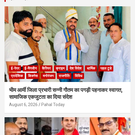
c
h
ई-पेपर
ई-मैगजीन
कैरियर
क्राइम
देश विदेश
धार्मिक
पहल टुडे
प्रादेशिक
बिजनेस
मनोरंजन
राजनीति
विविध
भीम आर्मी जिला प्रभारी सन्नी गौतम का पगड़ी पहनाकर स्वागत,
सामाजिक एकजुटता का दिया संदेश
August 6, 2026
Pahal Today