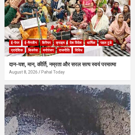
ई-पेपर
ई-मैगजीन
कैरियर
क्राइम
देश विदेश
धार्मिक
पहल टुडे
प्रादेशिक
बिजनेस
मनोरंजन
राजनीति
विविध
दान-यश, मान, कीर्ति, नम्रता और सरल सत्य स्वयं परमात्मा
August 8, 2026
Pahal Today