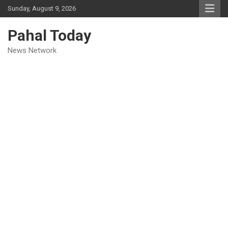
Skip
Sunday, August 9, 2026
to
content
Pahal Today
News Network