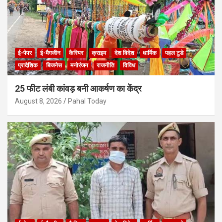
ई-पेपर
ई-मैगजीन
कैरियर
क्राइम
देश विदेश
धार्मिक
पहल टुडे
प्रादेशिक
बिजनेस
मनोरंजन
राजनीति
विविध
25 फीट लंबी कांवड़ बनी आकर्षण का केंद्र
August 8, 2026
Pahal Today