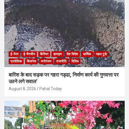
ई-पेपर
ई-मैगजीन
कैरियर
क्राइम
देश विदेश
धार्मिक
पहल टुडे
प्रादेशिक
बिजनेस
मनोरंजन
राजनीति
विविध
बारिश के बाद सड़क पर गहरा गड्ढा, निर्माण कार्य की गुणवत्ता पर
उठने लगे सवाल’
August 8, 2026
Pahal Today