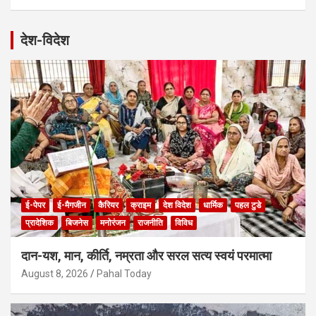
देश-विदेश
ई-पेपर
ई-मैगजीन
कैरियर
क्राइम
देश विदेश
धार्मिक
पहल टुडे
प्रादेशिक
बिजनेस
मनोरंजन
राजनीति
विविध
दान-यश, मान, कीर्ति, नम्रता और सरल सत्य स्वयं परमात्मा
August 8, 2026
Pahal Today