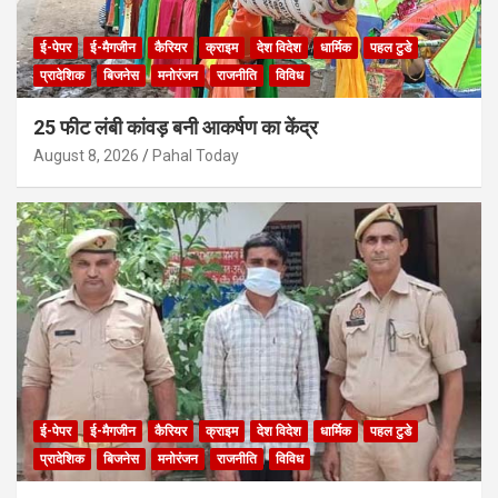
ई-पेपर
ई-मैगजीन
कैरियर
क्राइम
देश विदेश
धार्मिक
पहल टुडे
प्रादेशिक
बिजनेस
मनोरंजन
राजनीति
विविध
25 फीट लंबी कांवड़ बनी आकर्षण का केंद्र
August 8, 2026
Pahal Today
ई-पेपर
ई-मैगजीन
कैरियर
क्राइम
देश विदेश
धार्मिक
पहल टुडे
प्रादेशिक
बिजनेस
मनोरंजन
राजनीति
विविध