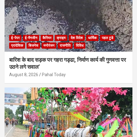
ई-पेपर
ई-मैगजीन
कैरियर
क्राइम
देश विदेश
धार्मिक
पहल टुडे
प्रादेशिक
बिजनेस
मनोरंजन
राजनीति
विविध
बारिश के बाद सड़क पर गहरा गड्ढा, निर्माण कार्य की गुणवत्ता पर
उठने लगे सवाल’
August 8, 2026
Pahal Today