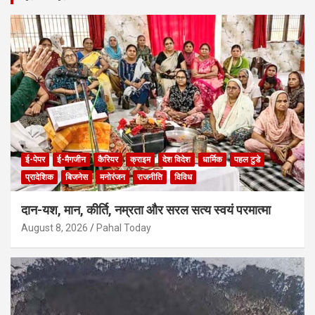
c
h
ई-पेपर
ई-मैगजीन
कैरियर
क्राइम
देश विदेश
धार्मिक
पहल टुडे
प्रादेशिक
बिजनेस
मनोरंजन
राजनीति
विविध
दान-यश, मान, कीर्ति, नम्रता और सरल सत्य स्वयं परमात्मा
August 8, 2026
Pahal Today