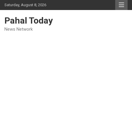
Skip
Saturday, August 8, 2026
to
content
Pahal Today
News Network