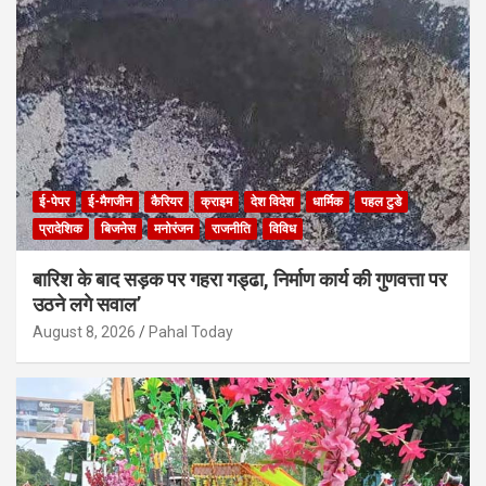
ई-पेपर
ई-मैगजीन
कैरियर
क्राइम
देश विदेश
धार्मिक
पहल टुडे
प्रादेशिक
बिजनेस
मनोरंजन
राजनीति
विविध
बारिश के बाद सड़क पर गहरा गड्ढा, निर्माण कार्य की गुणवत्ता पर
उठने लगे सवाल’
August 8, 2026
Pahal Today