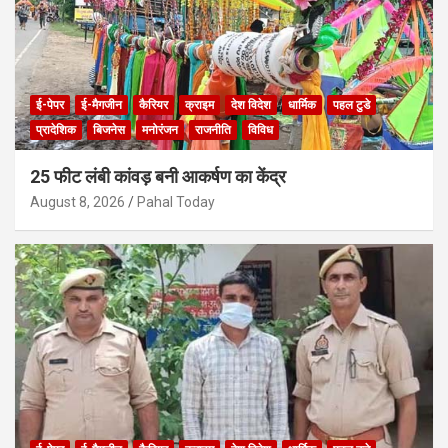
ई-पेपर
ई-मैगजीन
कैरियर
क्राइम
देश विदेश
धार्मिक
पहल टुडे
प्रादेशिक
बिजनेस
मनोरंजन
राजनीति
विविध
25 फीट लंबी कांवड़ बनी आकर्षण का केंद्र
August 8, 2026
Pahal Today