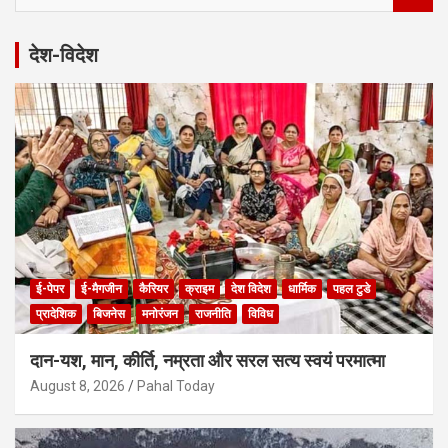
a
r
देश-विदेश
c
h
ई-पेपर
ई-मैगजीन
कैरियर
क्राइम
देश विदेश
धार्मिक
पहल टुडे
प्रादेशिक
बिजनेस
मनोरंजन
राजनीति
विविध
दान-यश, मान, कीर्ति, नम्रता और सरल सत्य स्वयं परमात्मा
August 8, 2026
Pahal Today