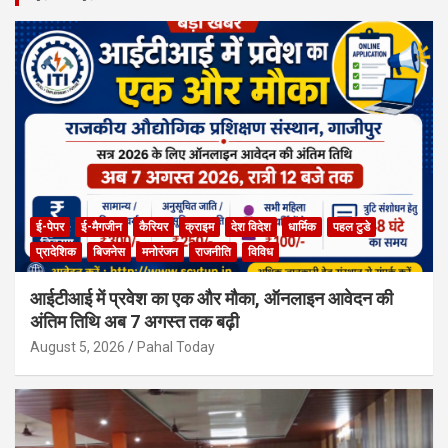
c
h
ई-पेपर
ई-मैगजीन
कैरियर
क्राइम
देश विदेश
धार्मिक
पहल टुडे
प्रादेशिक
बिजनेस
मनोरंजन
राजनीति
विविध
आईटीआई में प्रवेश का एक और मौका, ऑनलाइन आवेदन की
अंतिम तिथि अब 7 अगस्त तक बढ़ी
August 5, 2026
Pahal Today