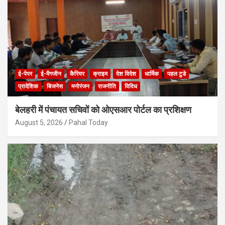
ई-पेपर
ई-मैगजीन
कैरियर
क्राइम
देश विदेश
धार्मिक
पहल टुडे
प्रादेशिक
बिजनेस
मनोरंजन
राजनीति
विविध
बेलहरी में पंचायत सचिवों को ओएसआर पोर्टल का प्रशिक्षण
August 5, 2026
Pahal Today