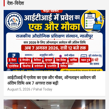
देश-विदेश
c
h
ई-पेपर
ई-मैगजीन
कैरियर
क्राइम
देश विदेश
धार्मिक
पहल टुडे
प्रादेशिक
बिजनेस
मनोरंजन
राजनीति
विविध
आईटीआई में प्रवेश का एक और मौका, ऑनलाइन आवेदन की
अंतिम तिथि अब 7 अगस्त तक बढ़ी
August 5, 2026
Pahal Today