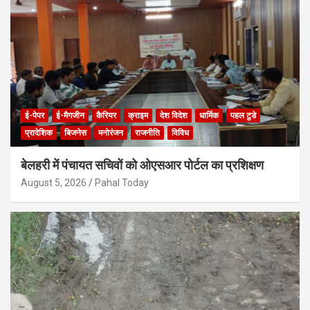
ई-पेपर
ई-मैगजीन
कैरियर
क्राइम
देश विदेश
धार्मिक
पहल टुडे
प्रादेशिक
बिजनेस
मनोरंजन
राजनीति
विविध
बेलहरी में पंचायत सचिवों को ओएसआर पोर्टल का प्रशिक्षण
August 5, 2026
Pahal Today