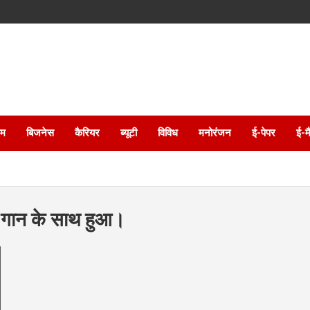
इम
बिजनेस
कैरियर
ब्यूटी
विविध
मनोरंजन
ई-पेपर
ई-म
र गान के साथ हुआ।