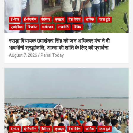
ई-पेपर
ई-मैगजीन
कैरियर
क्राइम
देश विदेश
धार्मिक
पहल टुडे
प्रादेशिक
बिजनेस
मनोरंजन
राजनीति
विविध
रसड़ा विधायक उमाशंकर सिंह को जन अधिकार मंच ने दी
भावभीनी श्रद्धांजलि, आत्मा की शांति के लिए की प्रार्थना
August 7, 2026
Pahal Today
ई-पेपर
ई-मैगजीन
कैरियर
क्राइम
देश विदेश
धार्मिक
पहल टुडे