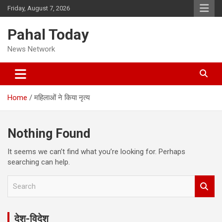
Skip
Friday, August 7, 2026
to
content
Pahal Today
News Network
Home
महिलाओं ने किया नृत्य
Nothing Found
It seems we can’t find what you’re looking for. Perhaps
searching can help.
S
e
a
r
देश-विदेश