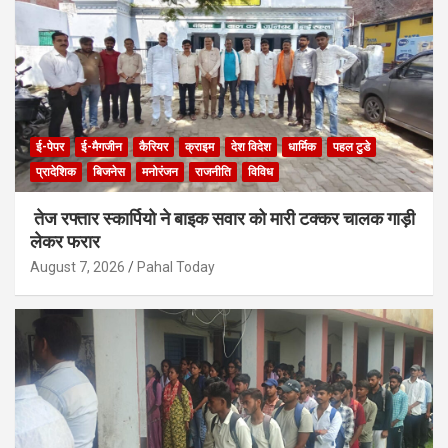
ई-पेपर
ई-मैगजीन
कैरियर
क्राइम
देश विदेश
धार्मिक
पहल टुडे
प्रादेशिक
बिजनेस
मनोरंजन
राजनीति
विविध
तेज रफ्तार स्कार्पियो ने बाइक सवार को मारी टक्कर चालक गाड़ी
लेकर फरार
August 7, 2026
Pahal Today