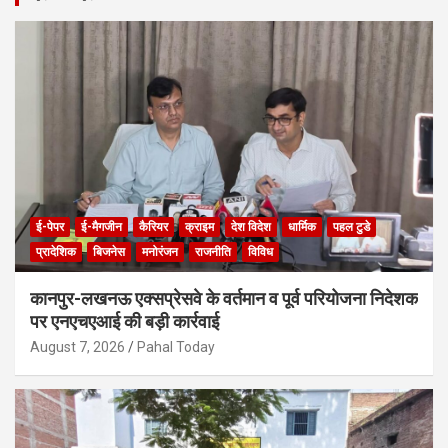
c
h
ई-पेपर
ई-मैगजीन
कैरियर
क्राइम
देश विदेश
धार्मिक
पहल टुडे
प्रादेशिक
बिजनेस
मनोरंजन
राजनीति
विविध
कानपुर-लखनऊ एक्सप्रेसवे के वर्तमान व पूर्व परियोजना निदेशक
पर एनएचएआई की बड़ी कार्रवाई
August 7, 2026
Pahal Today