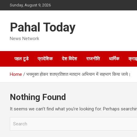
Skip
Sunday, August 9, 2026
to
content
Pahal Today
News Network
पहल टुडे
प्रादेशिक
देश विदेश
राजनीति
धार्मिक
क्रा
Home
भयमुक्त होकर शतप्रतिशत मतदान अभियान में सहभाग किया जाये।
Nothing Found
It seems we can’t find what you’re looking for. Perhaps searchi
S
e
a