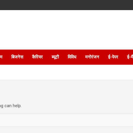
इम
बिजनेस
कैरियर
ब्यूटी
विविध
मनोरंजन
ई-पेपर
ई-म
ng can help.