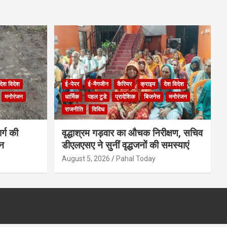
देश विदेश
ई-पेपर
ई-मैगजीन
कैरियर
क्राइम
देश विदेश
मनोरंजन
धार्मिक
पहल टुडे
प्रादेशिक
बिजनेस
मनोरंजन
राजनीति
विविध
र्ग की
वृद्धाश्रम गड़वार का औचक निरीक्षण, सचिव
ान
डीएलएसए ने सुनीं वृद्धजनों की समस्याएं
August 5, 2026
Pahal Today