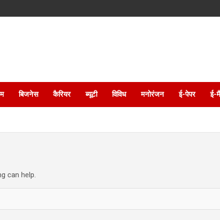
इम
बिजनेस
कैरियर
ब्यूटी
विविध
मनोरंजन
ई-पेपर
ई-म
ng can help.