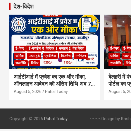
r
देश-विदेश
c
h
ई-पेपर
ई-मैगजीन
कैरियर
क्राइम
देश विदेश
ई-पेपर
ई-मैग
धार्मिक
पहल टुडे
प्रादेशिक
बिजनेस
मनोरंजन
धार्मिक
पहल ट
राजनीति
विविध
राजनीति
विव
आईटीआई में प्रवेश का एक और मौका,
बेलहरी में
ऑनलाइन आवेदन की अंतिम तिथि अब 7
पोर्टल का प्
अगस्त तक बढ़ी
August 5, 2026
Pahal Today
August 5, 2
Copyright © 2026
Pahal Today
~~~~Design by Krishna 