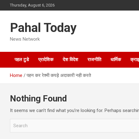
Skip
Thursday, August 6, 2026
to
content
Pahal Today
News Network
पहल टुडे
प्रादेशिक
देश विदेश
राजनीति
धार्मिक
क्रा
Home
पहन कर रेश्मी कपड़े अदाकारी नही करते
Nothing Found
It seems we can’t find what you’re looking for. Perhaps searchi
S
e
a