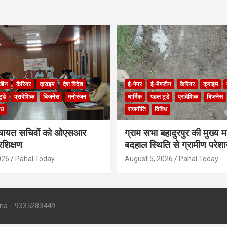
जीन
कैरियर
क्राइम
देश विदेश
ई-पेपर
ई-मैगजीन
कैरियर
क्राइम
ुडे
प्रादेशिक
बिजनेस
मनोरंजन
धार्मिक
पहल टुडे
प्रादेशिक
बिजनेस
िध
राजनीति
विविध
 पंचायत सचिवों को ओएसआर
ग्राम सभा बहादुरपुर की मुख्य मा
रशिक्षण
बदहाल स्थिति से ग्रामीण परेश
026
Pahal Today
August 5, 2026
Pahal Today
- 9335283449