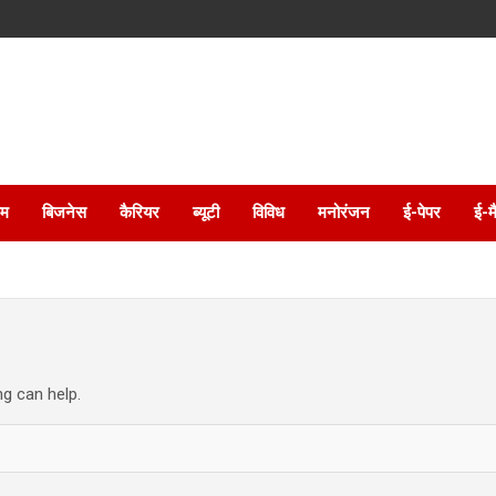
इम
बिजनेस
कैरियर
ब्यूटी
विविध
मनोरंजन
ई-पेपर
ई-म
ng can help.