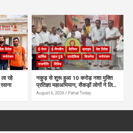
देश विदेश
ई-पेपर
ई-मैगजीन
कैरियर
क्राइम
देश विदेश
मनोरंजन
धार्मिक
पहल टुडे
प्रादेशिक
बिजनेस
मनोरंजन
राजनीति
विविध
ला रहे
नकुड़ से शुरू हुआ 10 करोड़ नशा मुक्ति
 रवाना
प्रतिज्ञा महाअभियान, सैकड़ों लोगों ने लिया
नशामुक्त भारत का संकल्प
August 6, 2026
Pahal Today