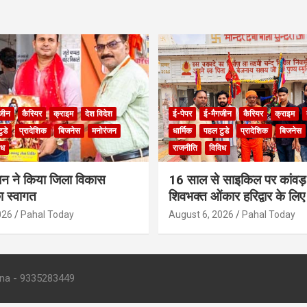
जीन
कैरियर
क्राइम
देश विदेश
ई-पेपर
ई-मैगजीन
कैरियर
क्राइम
ुडे
प्रादेशिक
बिजनेस
मनोरंजन
धार्मिक
पहल टुडे
प्रादेशिक
बिजनेस
िध
राजनीति
विविध
ंधन ने किया जिला विकास
16 साल से साइकिल पर कांवड़ 
 स्वागत
शिवभक्त ओंकार हरिद्वार के लिए
026
Pahal Today
August 6, 2026
Pahal Today
- 9335283449