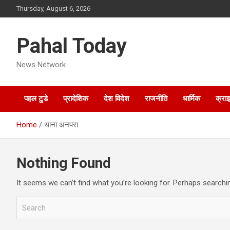
Skip
Thursday, August 6, 2026
to
content
Pahal Today
News Network
पहल टुडे
प्रादेशिक
देश विदेश
राजनीति
धार्मिक
क्रा
Home
थाना अनपरा
Nothing Found
It seems we can’t find what you’re looking for. Perhaps searchi
S
e
a