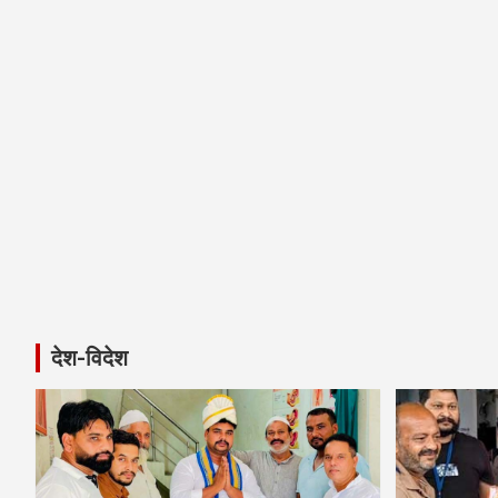
r
c
h
देश-विदेश