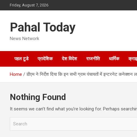
Skip
Friday, August 7, 2026
to
content
Pahal Today
News Network
पहल टुडे
प्रादेशिक
देश विदेश
राजनीति
धार्मिक
क्रा
Home
डीएम ने निर्देश दिया कि इन सभी ग्राम पंचायतों में इन्टरनेट कनेक्शन ल
Nothing Found
It seems we can’t find what you’re looking for. Perhaps searchi
S
e
a