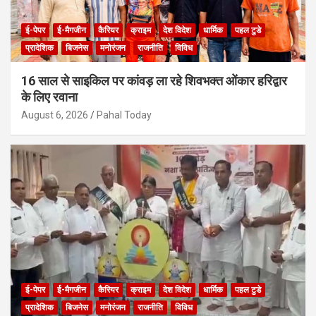
ई-पेपर
ई-मैगजीन
कैरियर
क्राइम
देश विदेश
धार्मिक
पहल टुडे
प्रादेशिक
बिजनेस
मनोरंजन
राजनीति
विविध
16 साल से साइकिल पर कांवड़ ला रहे शिवभक्त ओंकार हरिद्वार
के लिए रवाना
August 6, 2026
Pahal Today
ई-पेपर
ई-मैगजीन
कैरियर
क्राइम
देश विदेश
धार्मिक
पहल टुडे
प्रादेशिक
बिजनेस
मनोरंजन
राजनीति
विविध