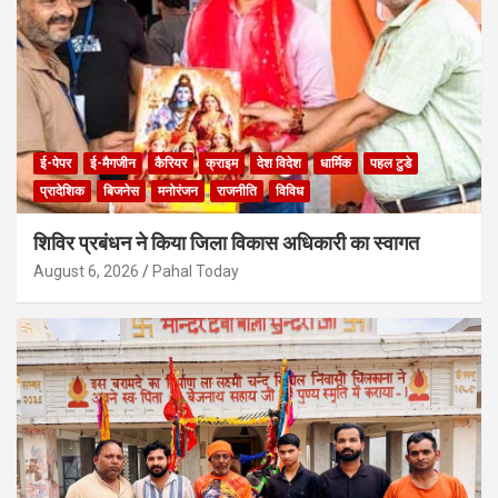
ई-पेपर
ई-मैगजीन
कैरियर
क्राइम
देश विदेश
धार्मिक
पहल टुडे
प्रादेशिक
बिजनेस
मनोरंजन
राजनीति
विविध
शिविर प्रबंधन ने किया जिला विकास अधिकारी का स्वागत
August 6, 2026
Pahal Today