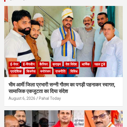
c
h
ई-पेपर
ई-मैगजीन
कैरियर
क्राइम
देश विदेश
धार्मिक
पहल टुडे
प्रादेशिक
बिजनेस
मनोरंजन
राजनीति
विविध
भीम आर्मी जिला प्रभारी सन्नी गौतम का पगड़ी पहनाकर स्वागत,
सामाजिक एकजुटता का दिया संदेश
August 6, 2026
Pahal Today