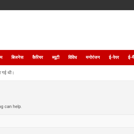
इम
बिजनेस
कैरियर
ब्यूटी
विविध
मनोरंजन
ई-पेपर
ई-म
हो गई थी।
ng can help.