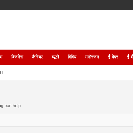
इम
बिजनेस
कैरियर
ब्यूटी
विविध
मनोरंजन
ई-पेपर
ई-म
गा।
ng can help.