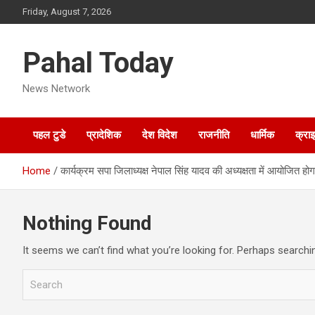
Skip
Friday, August 7, 2026
to
content
Pahal Today
News Network
पहल टुडे
प्रादेशिक
देश विदेश
राजनीति
धार्मिक
क्रा
Home
कार्यक्रम सपा जिलाध्यक्ष नेपाल सिंह यादव की अध्यक्षता में आयोजित हो
Nothing Found
It seems we can’t find what you’re looking for. Perhaps searchi
S
e
a