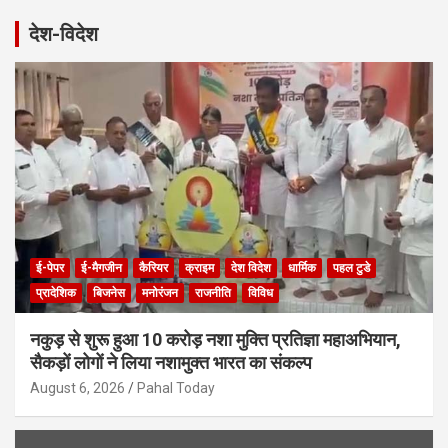
r
देश-विदेश
c
h
ई-पेपर
ई-मैगजीन
कैरियर
क्राइम
देश विदेश
धार्मिक
पहल टुडे
प्रादेशिक
बिजनेस
मनोरंजन
राजनीति
विविध
नकुड़ से शुरू हुआ 10 करोड़ नशा मुक्ति प्रतिज्ञा महाअभियान,
सैकड़ों लोगों ने लिया नशामुक्त भारत का संकल्प
August 6, 2026
Pahal Today