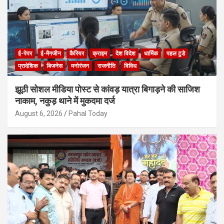
ई-पेपर
ई-मैगजीन
कैरियर
क्राइम
देश विदेश
धार्मिक
पहल टुडे
प्रादेशिक
बिजनेस
मनोरंजन
राजनीति
विविध
झूठी सोशल मीडिया पोस्ट से कांवड़ यात्रा बिगाड़ने की साजिश
नाकाम, नकुड़ थाने में मुकदमा दर्ज
August 6, 2026
Pahal Today