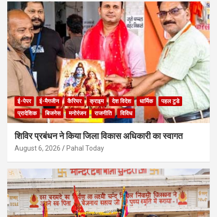
ई-पेपर
ई-मैगजीन
कैरियर
क्राइम
देश विदेश
धार्मिक
पहल टुडे
प्रादेशिक
बिजनेस
मनोरंजन
राजनीति
विविध
शिविर प्रबंधन ने किया जिला विकास अधिकारी का स्वागत
August 6, 2026
Pahal Today