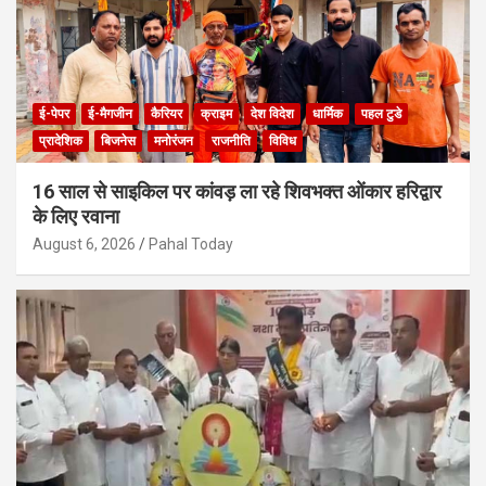
ई-पेपर
ई-मैगजीन
कैरियर
क्राइम
देश विदेश
धार्मिक
पहल टुडे
प्रादेशिक
बिजनेस
मनोरंजन
राजनीति
विविध
16 साल से साइकिल पर कांवड़ ला रहे शिवभक्त ओंकार हरिद्वार
के लिए रवाना
August 6, 2026
Pahal Today