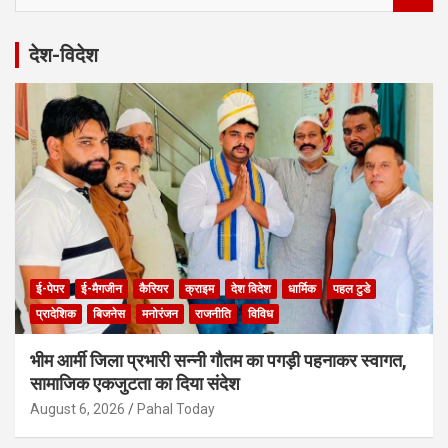
a
r
देश-विदेश
c
h
ई-पेपर
ई-मैगजीन
कैरियर
क्राइम
देश विदेश
धार्मिक
पहल टुडे
प्रादेशिक
बिजनेस
मनोरंजन
राजनीति
विविध
भीम आर्मी जिला प्रभारी सन्नी गौतम का पगड़ी पहनाकर स्वागत,
सामाजिक एकजुटता का दिया संदेश
August 6, 2026
Pahal Today