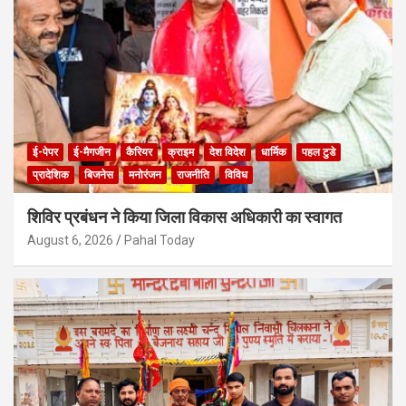
ई-पेपर
ई-मैगजीन
कैरियर
क्राइम
देश विदेश
धार्मिक
पहल टुडे
प्रादेशिक
बिजनेस
मनोरंजन
राजनीति
विविध
शिविर प्रबंधन ने किया जिला विकास अधिकारी का स्वागत
August 6, 2026
Pahal Today