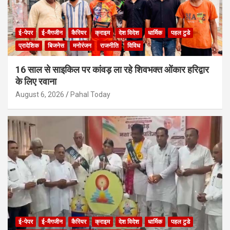
ई-पेपर
ई-मैगजीन
कैरियर
क्राइम
देश विदेश
धार्मिक
पहल टुडे
प्रादेशिक
बिजनेस
मनोरंजन
राजनीति
विविध
16 साल से साइकिल पर कांवड़ ला रहे शिवभक्त ओंकार हरिद्वार
के लिए रवाना
August 6, 2026
Pahal Today
ई-पेपर
ई-मैगजीन
कैरियर
क्राइम
देश विदेश
धार्मिक
पहल टुडे