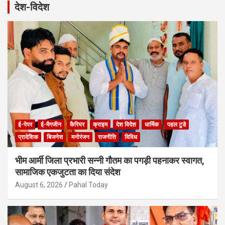
r
देश-विदेश
c
h
ई-पेपर
ई-मैगजीन
कैरियर
क्राइम
देश विदेश
धार्मिक
पहल टुडे
प्रादेशिक
बिजनेस
मनोरंजन
राजनीति
विविध
भीम आर्मी जिला प्रभारी सन्नी गौतम का पगड़ी पहनाकर स्वागत,
सामाजिक एकजुटता का दिया संदेश
August 6, 2026
Pahal Today