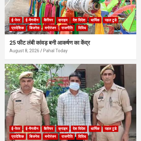
ई-पेपर
ई-मैगजीन
कैरियर
क्राइम
देश विदेश
धार्मिक
पहल टुडे
प्रादेशिक
बिजनेस
मनोरंजन
राजनीति
विविध
25 फीट लंबी कांवड़ बनी आकर्षण का केंद्र
August 8, 2026
Pahal Today
ई-पेपर
ई-मैगजीन
कैरियर
क्राइम
देश विदेश
धार्मिक
पहल टुडे
प्रादेशिक
बिजनेस
मनोरंजन
राजनीति
विविध