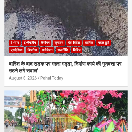
ई-पेपर
ई-मैगजीन
कैरियर
क्राइम
देश विदेश
धार्मिक
पहल टुडे
प्रादेशिक
बिजनेस
मनोरंजन
राजनीति
विविध
बारिश के बाद सड़क पर गहरा गड्ढा, निर्माण कार्य की गुणवत्ता पर
उठने लगे सवाल’
August 8, 2026
Pahal Today