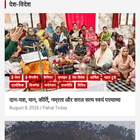
r
देश-विदेश
c
h
ई-पेपर
ई-मैगजीन
कैरियर
क्राइम
देश विदेश
धार्मिक
पहल टुडे
प्रादेशिक
बिजनेस
मनोरंजन
राजनीति
विविध
दान-यश, मान, कीर्ति, नम्रता और सरल सत्य स्वयं परमात्मा
August 8, 2026
Pahal Today