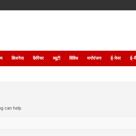
इम
बिजनेस
कैरियर
ब्यूटी
विविध
मनोरंजन
ई-पेपर
ई-म
ng can help.