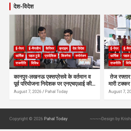
r
देश-विदेश
c
h
ई-पेपर
ई-मैगजीन
कैरियर
क्राइम
देश विदेश
ई-पेपर
ई-मैग
धार्मिक
पहल टुडे
प्रादेशिक
बिजनेस
मनोरंजन
धार्मिक
पहल ट
राजनीति
विविध
राजनीति
विव
कानपुर-लखनऊ एक्सप्रेसवे के वर्तमान व
तेज रफ्तार 
पूर्व परियोजना निदेशक पर एनएचएआई की
मारी टक्कर
बड़ी कार्रवाई
August 7, 2026
Pahal Today
August 7, 2
Copyright © 2026
Pahal Today
~~~~Design by Krishna 