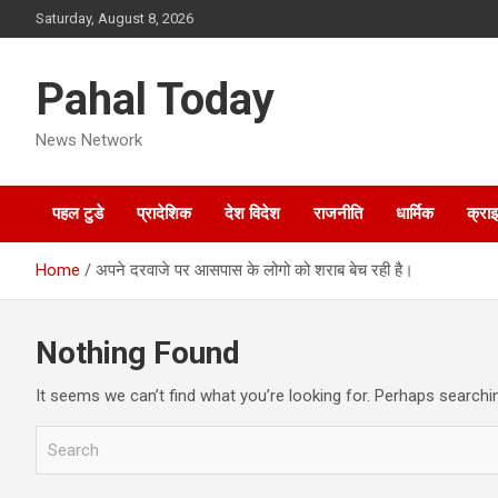
Skip
Saturday, August 8, 2026
to
content
Pahal Today
News Network
पहल टुडे
प्रादेशिक
देश विदेश
राजनीति
धार्मिक
क्रा
Home
अपने दरवाजे पर आसपास के लोगो को शराब बेच रही है।
Nothing Found
It seems we can’t find what you’re looking for. Perhaps searchi
S
e
a