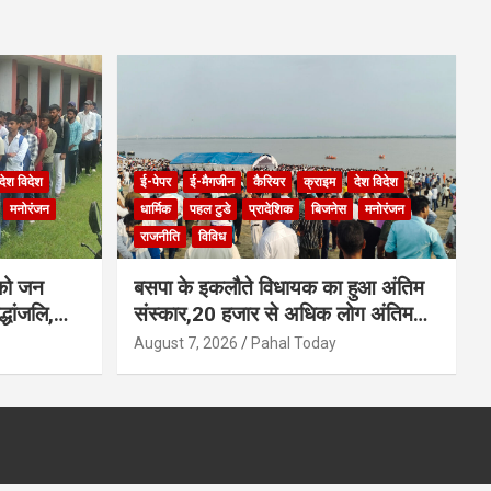
देश विदेश
ई-पेपर
ई-मैगजीन
कैरियर
क्राइम
देश विदेश
मनोरंजन
धार्मिक
पहल टुडे
प्रादेशिक
बिजनेस
मनोरंजन
राजनीति
विविध
 को जन
बसपा के इकलौते विधायक का हुआ अंतिम
्धांजलि,
संस्कार,20 हजार से अधिक लोग अंतिम
थना
यात्रा में हुए शामिल
August 7, 2026
Pahal Today