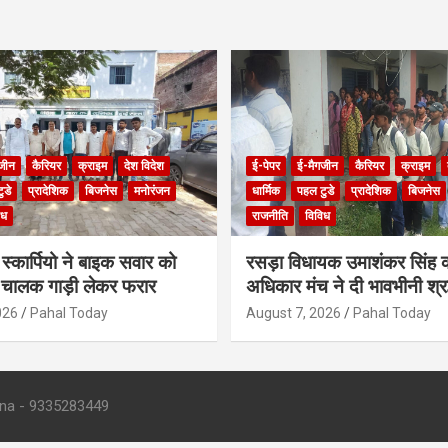
जीन
कैरियर
क्राइम
देश विदेश
ई-पेपर
ई-मैगजीन
कैरियर
क्राइम
ुडे
प्रादेशिक
बिजनेस
मनोरंजन
धार्मिक
पहल टुडे
प्रादेशिक
बिजनेस
िध
राजनीति
विविध
स्कार्पियो ने बाइक सवार को
रसड़ा विधायक उमाशंकर सिंह
 चालक गाड़ी लेकर फरार
अधिकार मंच ने दी भावभीनी श्रद
आत्मा की शांति के लिए की प्रार्
026
Pahal Today
August 7, 2026
Pahal Today
- 9335283449