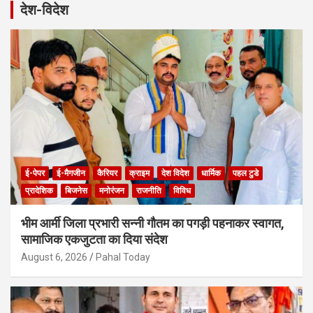
r
देश-विदेश
c
h
ई-पेपर
ई-मैगजीन
कैरियर
क्राइम
देश विदेश
धार्मिक
पहल टुडे
प्रादेशिक
बिजनेस
मनोरंजन
राजनीति
विविध
भीम आर्मी जिला प्रभारी सन्नी गौतम का पगड़ी पहनाकर स्वागत,
सामाजिक एकजुटता का दिया संदेश
August 6, 2026
Pahal Today