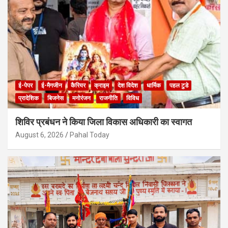
ई-पेपर
ई-मैगजीन
कैरियर
क्राइम
देश विदेश
धार्मिक
पहल टुडे
प्रादेशिक
बिजनेस
मनोरंजन
राजनीति
विविध
शिविर प्रबंधन ने किया जिला विकास अधिकारी का स्वागत
August 6, 2026
Pahal Today