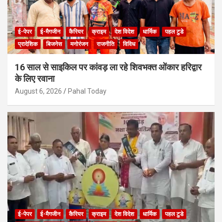
ई-पेपर
ई-मैगजीन
कैरियर
क्राइम
देश विदेश
धार्मिक
पहल टुडे
प्रादेशिक
बिजनेस
मनोरंजन
राजनीति
विविध
16 साल से साइकिल पर कांवड़ ला रहे शिवभक्त ओंकार हरिद्वार
के लिए रवाना
August 6, 2026
Pahal Today
ई-पेपर
ई-मैगजीन
कैरियर
क्राइम
देश विदेश
धार्मिक
पहल टुडे