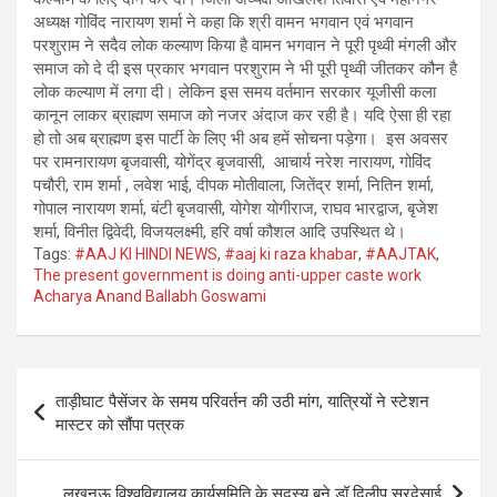
अध्यक्ष गोविंद नारायण शर्मा ने कहा कि श्री वामन भगवान एवं भगवान
परशुराम ने सदैव लोक कल्याण किया है वामन भगवान ने पूरी पृथ्वी मंगली और
समाज को दे दी इस प्रकार भगवान परशुराम ने भी पूरी पृथ्वी जीतकर कौन है
लोक कल्याण में लगा दी। लेकिन इस समय वर्तमान सरकार यूजीसी कला
कानून लाकर ब्राह्मण समाज को नजर अंदाज कर रही है। यदि ऐसा ही रहा
हो तो अब ब्राह्मण इस पार्टी के लिए भी अब हमें सोचना पड़ेगा। इस अवसर
पर रामनारायण बृजवासी, योगेंद्र बृजवासी, आचार्य नरेश नारायण, गोविंद
पचौरी, राम शर्मा , लवेश भाई, दीपक मोतीवाला, जितेंद्र शर्मा, नितिन शर्मा,
गोपाल नारायण शर्मा, बंटी बृजवासी, योगेश योगीराज, राघव भारद्वाज, बृजेश
शर्मा, विनीत द्विवेदी, विजयलक्ष्मी, हरि वर्षा कौशल आदि उपस्थित थे।
Tags:
#AAJ KI HINDI NEWS
,
#aaj ki raza khabar
,
#AAJTAK
,
The present government is doing anti-upper caste work
Acharya Anand Ballabh Goswami
Post
ताड़ीघाट पैसेंजर के समय परिवर्तन की उठी मांग, यात्रियों ने स्टेशन
navigation
मास्टर को सौंपा पत्रक
लखनऊ विश्वविद्यालय कार्यसमिति के सदस्य बने डॉ दिलीप सरदेसाई