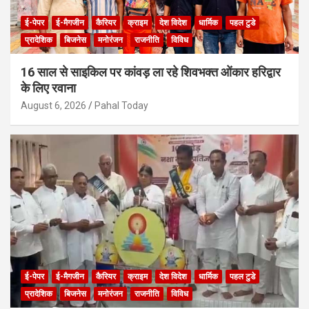
ई-पेपर
ई-मैगजीन
कैरियर
क्राइम
देश विदेश
धार्मिक
पहल टुडे
प्रादेशिक
बिजनेस
मनोरंजन
राजनीति
विविध
16 साल से साइकिल पर कांवड़ ला रहे शिवभक्त ओंकार हरिद्वार
के लिए रवाना
August 6, 2026
Pahal Today
ई-पेपर
ई-मैगजीन
कैरियर
क्राइम
देश विदेश
धार्मिक
पहल टुडे
प्रादेशिक
बिजनेस
मनोरंजन
राजनीति
विविध