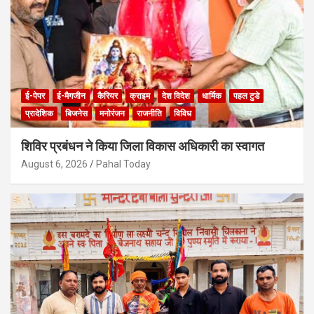
ई-पेपर
ई-मैगजीन
कैरियर
क्राइम
देश विदेश
धार्मिक
पहल टुडे
प्रादेशिक
बिजनेस
मनोरंजन
राजनीति
विविध
शिविर प्रबंधन ने किया जिला विकास अधिकारी का स्वागत
August 6, 2026
Pahal Today