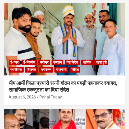
ई-पेपर
ई-मैगजीन
कैरियर
क्राइम
देश विदेश
धार्मिक
पहल टुडे
प्रादेशिक
बिजनेस
मनोरंजन
राजनीति
विविध
भीम आर्मी जिला प्रभारी सन्नी गौतम का पगड़ी पहनाकर स्वागत,
सामाजिक एकजुटता का दिया संदेश
August 6, 2026
Pahal Today