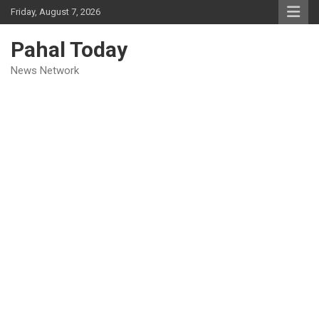
Skip
Friday, August 7, 2026
to
content
Pahal Today
News Network