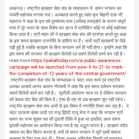
लखनऊ। राष्ट्रीय ब्राह्मण सेवा संघ के तत्वावधान में वामन भगवान का
जयंती महोत्सव मनाया गया। अध्यक्षता करते हुए महंत बृज बिहारी दास जी
महाराज ने कहा के इस वर्ष पुरुषोत्तम मास (अधिक मास)होने के कारण संपूर्ण
मास में पूरे भारत के साथ विशेष कर ब्रज में प्रतिदिन कोई ना कोई महोत्सव
किया जाता है। श्री महंत जी ने ब्राह्मण सेवा संघ की प्रशंसा करते हुए कहा
के इस समय ब्राह्मण राजनीति के हाशिये पर हैं। सभी पार्टी ब्राह्मणों के पीछे
पड़ी हुई है जबकि ब्राह्मण के बिना सनातन धर्म ही नहीं होगा। इन्होंने कहा कि
इस समय की सरकार भी ब्राह्मण विरोधी एवं सवर्ण विरोधी कार्य कर रही है।
read more:
https://pahaltoday.com/a-public-awareness-
campaign-will-be-launched-from-june-5-to-21-to-mark-
the-completion-of-12-years-of-the-central-government/
राष्ट्रीय ब्राह्मण सेवा संघ के संस्थापक पं. चंद्र लाल शर्मा एवं राष्ट्रीय
अध्यक्ष आचार्य आनंद बल्लभ गोस्वामी ने कहा कि इस समय वर्तमान सरकार
सवर्ण विरोधी कार्य कर रही है। यूजीसी आंदोलन चरम पर है लेकिन सरकार
को केवल वोट बैंक की चिंता है। ऐसा ही रहा तो अब ब्राह्मण चुप नहीं रहेगा।
राष्ट्रीय ब्राह्मण सेवा संघ अभी से इस विषय में रणनीति तैयार कर रहा है। पं.
चंद्र प्रकाश बांका लाठी एवं राजू द्विवेदी राजू भैया ने कहा कि भगवान श्री
वामन का जन्म शुक्ल पक्ष की द्वादशी तिथि में हुआ था इसलिए आज वामन
द्वादशी महोत्सव का आयोजन किया गया है यह अद्भुत परंपरा है। ब्राह्मण सदैव
समाज का हित चिंतन करता है, तभी तो वामन भगवान ने पूरी पृथ्वी समाज
कल्याण के लिए दान कर दी। जिला अध्यक्ष अखिलेश तिवारी एवं महानगर