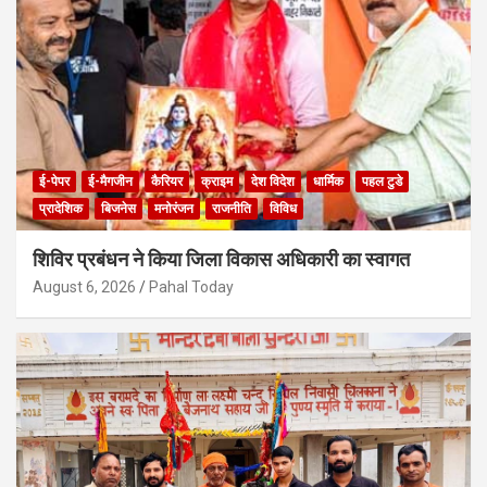
ई-पेपर
ई-मैगजीन
कैरियर
क्राइम
देश विदेश
धार्मिक
पहल टुडे
प्रादेशिक
बिजनेस
मनोरंजन
राजनीति
विविध
शिविर प्रबंधन ने किया जिला विकास अधिकारी का स्वागत
August 6, 2026
Pahal Today