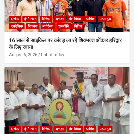
ई-पेपर
ई-मैगजीन
कैरियर
क्राइम
देश विदेश
धार्मिक
पहल टुडे
प्रादेशिक
बिजनेस
मनोरंजन
राजनीति
विविध
16 साल से साइकिल पर कांवड़ ला रहे शिवभक्त ओंकार हरिद्वार
के लिए रवाना
August 6, 2026
Pahal Today
ई-पेपर
ई-मैगजीन
कैरियर
क्राइम
देश विदेश
धार्मिक
पहल टुडे