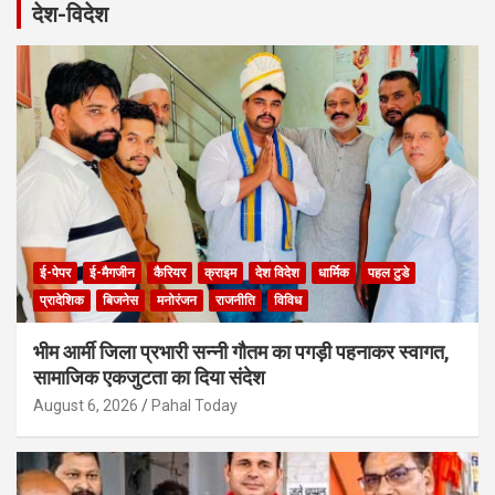
देश-विदेश
c
h
ई-पेपर
ई-मैगजीन
कैरियर
क्राइम
देश विदेश
धार्मिक
पहल टुडे
प्रादेशिक
बिजनेस
मनोरंजन
राजनीति
विविध
भीम आर्मी जिला प्रभारी सन्नी गौतम का पगड़ी पहनाकर स्वागत,
सामाजिक एकजुटता का दिया संदेश
August 6, 2026
Pahal Today