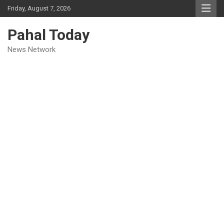
Skip
Friday, August 7, 2026
to
content
Pahal Today
News Network