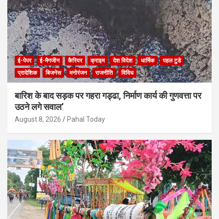
ई-पेपर
ई-मैगजीन
कैरियर
क्राइम
देश विदेश
धार्मिक
पहल टुडे
प्रादेशिक
बिजनेस
मनोरंजन
राजनीति
विविध
बारिश के बाद सड़क पर गहरा गड्ढा, निर्माण कार्य की गुणवत्ता पर
उठने लगे सवाल’
August 8, 2026
Pahal Today