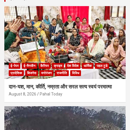
c
h
ई-पेपर
ई-मैगजीन
कैरियर
क्राइम
देश विदेश
धार्मिक
पहल टुडे
प्रादेशिक
बिजनेस
मनोरंजन
राजनीति
विविध
दान-यश, मान, कीर्ति, नम्रता और सरल सत्य स्वयं परमात्मा
August 8, 2026
Pahal Today