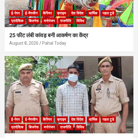
ई-पेपर
ई-मैगजीन
कैरियर
क्राइम
देश विदेश
धार्मिक
पहल टुडे
प्रादेशिक
बिजनेस
मनोरंजन
राजनीति
विविध
25 फीट लंबी कांवड़ बनी आकर्षण का केंद्र
August 8, 2026
Pahal Today
ई-पेपर
ई-मैगजीन
कैरियर
क्राइम
देश विदेश
धार्मिक
पहल टुडे
प्रादेशिक
बिजनेस
मनोरंजन
राजनीति
विविध