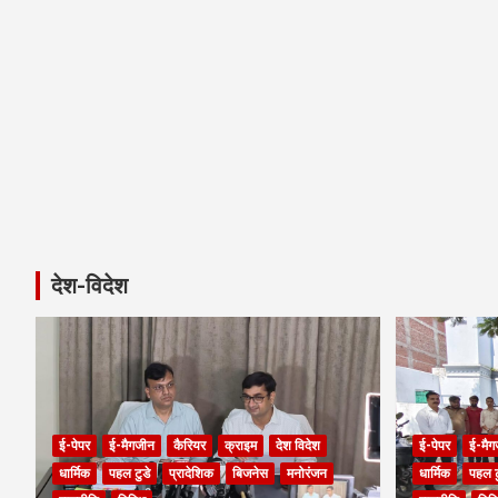
देश-विदेश
ई-पेपर
ई-मैगजीन
कैरियर
क्राइम
देश विदेश
ई-पेपर
ई-मैग
धार्मिक
पहल टुडे
प्रादेशिक
बिजनेस
मनोरंजन
धार्मिक
पहल ट