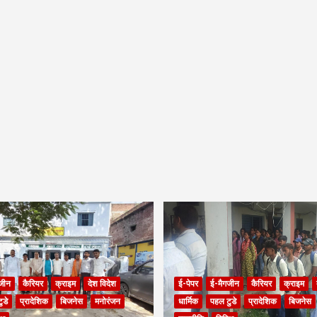
जीन
कैरियर
क्राइम
देश विदेश
ई-पेपर
ई-मैगजीन
कैरियर
क्राइम
ुडे
प्रादेशिक
बिजनेस
मनोरंजन
धार्मिक
पहल टुडे
प्रादेशिक
बिजनेस