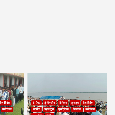
देश विदेश
ई-पेपर
ई-मैगजीन
कैरियर
क्राइम
देश विदेश
मनोरंजन
धार्मिक
पहल टुडे
प्रादेशिक
बिजनेस
मनोरंजन