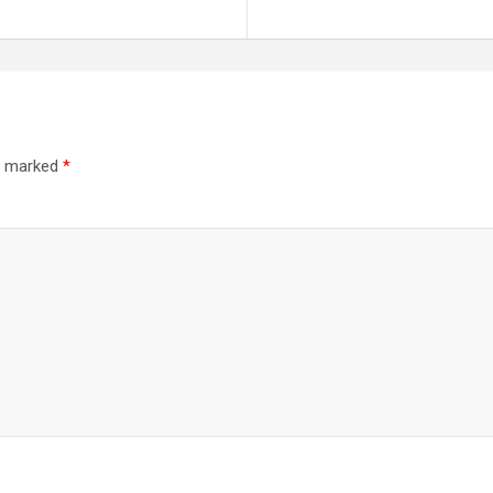
re marked
*