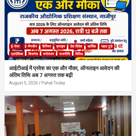
ई-पेपर
ई-मैगजीन
कैरियर
क्राइम
देश विदेश
धार्मिक
पहल टुडे
प्रादेशिक
बिजनेस
मनोरंजन
राजनीति
विविध
आईटीआई में प्रवेश का एक और मौका, ऑनलाइन आवेदन की
अंतिम तिथि अब 7 अगस्त तक बढ़ी
August 5, 2026
Pahal Today