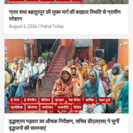
ग्राम सभा बहादुरपुर की मुख्य मार्ग की बदहाल स्थिति से ग्रामीण
परेशान
August 5, 2026
Pahal Today
ई-पेपर
ई-मैगजीन
कैरियर
क्राइम
देश विदेश
धार्मिक
पहल टुडे
प्रादेशिक
बिजनेस
मनोरंजन
राजनीति
विविध
वृद्धाश्रम गड़वार का औचक निरीक्षण, सचिव डीएलएसए ने सुनीं
वृद्धजनों की समस्याएं