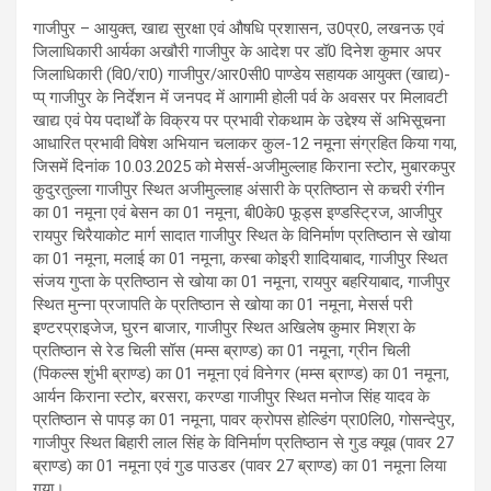
गाजीपुर – आयुक्त, खाद्य सुरक्षा एवं औषधि प्रशासन, उ0प्र0, लखनऊ एवं
जिलाधिकारी आर्यका अखौरी गाजीपुर के आदेश पर डॉ0 दिनेश कुमार अपर
जिलाधिकारी (वि0/रा0) गाजीपुर/आर0सी0 पाण्डेय सहायक आयुक्त (खाद्य)-
प्प् गाजीपुर के निर्देशन में जनपद में आगामी होली पर्व के अवसर पर मिलावटी
खाद्य एवं पेय पदार्थों के विक्रय पर प्रभावी रोकथाम के उद्देश्य सें अभिसूचना
आधारित प्रभावी विषेश अभियान चलाकर कुल-12 नमूना संग्रहित किया गया,
जिसमें दिनांक 10.03.2025 को मेसर्स-अजीमुल्लाह किराना स्टोर, मुबारकपुर
कुदुरतुल्ला गाजीपुर स्थित अजीमुल्लाह अंसारी के प्रतिष्ठान से कचरी रंगीन
का 01 नमूना एवं बेसन का 01 नमूना, बी0के0 फूड्स इण्डस्ट्रिज, आजीपुर
रायपुर चिरैयाकोट मार्ग सादात गाजीपुर स्थित के विनिर्माण प्रतिष्ठान से खोया
का 01 नमूना, मलाई का 01 नमूना, कस्बा कोइरी शादियाबाद, गाजीपुर स्थित
संजय गुप्ता के प्रतिष्ठान से खोया का 01 नमूना, रायपुर बहरियाबाद, गाजीपुर
स्थित मुन्ना प्रजापति के प्रतिष्ठान से खोया का 01 नमूना, मेसर्स परी
इण्टरप्राइजेज, घुरन बाजार, गाजीपुर स्थित अखिलेष कुमार मिश्रा के
प्रतिष्ठान से रेड चिली सॉस (मम्स ब्राण्ड) का 01 नमूना, ग्रीन चिली
(पिकल्स शुंभी ब्राण्ड) का 01 नमूना एवं विनेगर (मम्स ब्राण्ड) का 01 नमूना,
आर्यन किराना स्टोर, बरसरा, करण्डा गाजीपुर स्थित मनोज सिंह यादव के
प्रतिष्ठान से पापड़ का 01 नमूना, पावर क्रोपस होल्डिंग प्रा0लि0, गोसन्देपुर,
गाजीपुर स्थित बिहारी लाल सिंह के विनिर्माण प्रतिष्ठान से गुड क्यूब (पावर 27
ब्राण्ड) का 01 नमूना एवं गुड पाउडर (पावर 27 ब्राण्ड) का 01 नमूना लिया
गया।