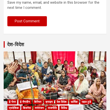
Save my name, email, and website in this browser for the
next time I comment.
देश-विदेश
ई-पेपर
ई-मैगजीन
कैरियर
क्राइम
देश विदेश
धार्मिक
पहल टुडे
प्रादेशिक
बिजनेस
मनोरंजन
राजनीति
विविध