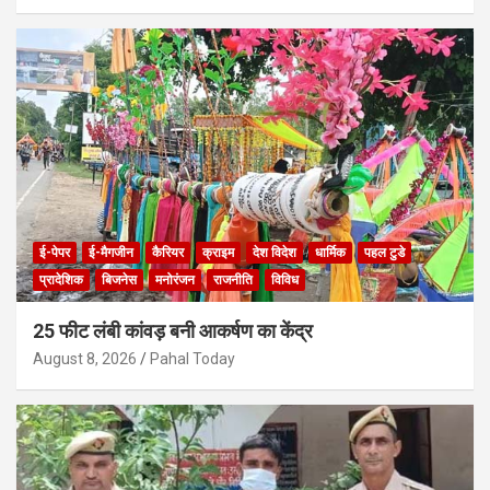
ई-पेपर
ई-मैगजीन
कैरियर
क्राइम
देश विदेश
धार्मिक
पहल टुडे
प्रादेशिक
बिजनेस
मनोरंजन
राजनीति
विविध
25 फीट लंबी कांवड़ बनी आकर्षण का केंद्र
August 8, 2026
Pahal Today