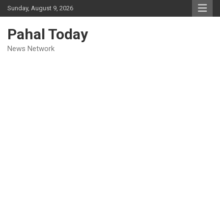
Skip
Sunday, August 9, 2026
to
content
Pahal Today
News Network