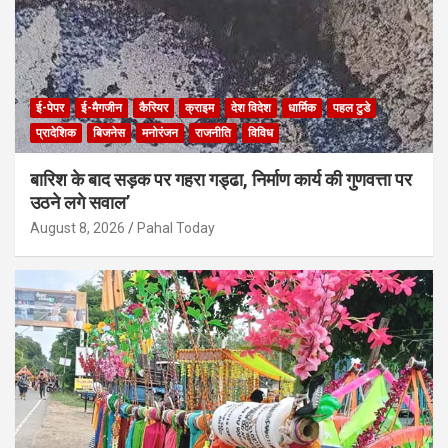
ई-पेपर
ई-मैगजीन
कैरियर
क्राइम
देश विदेश
धार्मिक
पहल टुडे
प्रादेशिक
बिजनेस
मनोरंजन
राजनीति
विविध
बारिश के बाद सड़क पर गहरा गड्ढा, निर्माण कार्य की गुणवत्ता पर
उठने लगे सवाल’
August 8, 2026
Pahal Today