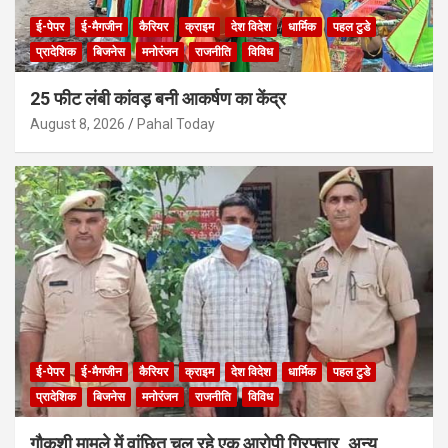
ई-पेपर
ई-मैगजीन
कैरियर
क्राइम
देश विदेश
धार्मिक
पहल टुडे
प्रादेशिक
बिजनेस
मनोरंजन
राजनीति
विविध
25 फीट लंबी कांवड़ बनी आकर्षण का केंद्र
August 8, 2026
Pahal Today
ई-पेपर
ई-मैगजीन
कैरियर
क्राइम
देश विदेश
धार्मिक
पहल टुडे
प्रादेशिक
बिजनेस
मनोरंजन
राजनीति
विविध
गौकशी मामले में वांछित चल रहे एक आरोपी गिरफ्तार, अन्य