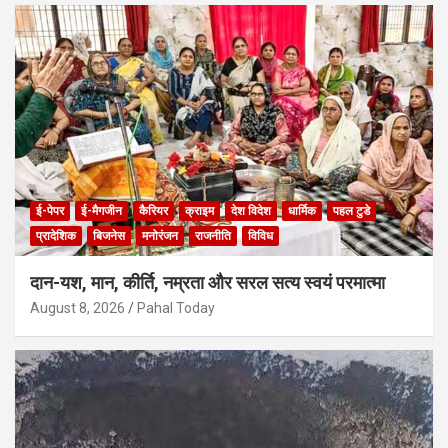
ई-पेपर
ई-मैगजीन
कैरियर
क्राइम
देश विदेश
धार्मिक
पहल टुडे
प्रादेशिक
बिजनेस
मनोरंजन
राजनीति
विविध
दान-यश, मान, कीर्ति, नम्रता और सरल सत्य स्वयं परमात्मा
August 8, 2026
Pahal Today