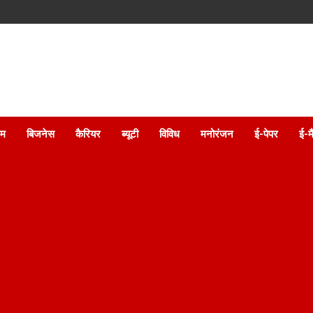
इम
बिजनेस
कैरियर
ब्यूटी
विविध
मनोरंजन
ई-पेपर
ई-म