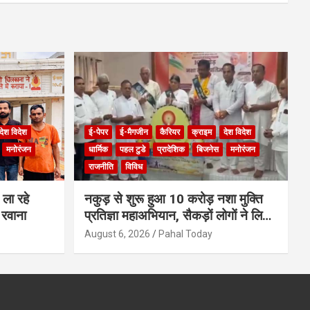
देश विदेश
ई-पेपर
ई-मैगजीन
कैरियर
क्राइम
देश विदेश
मनोरंजन
धार्मिक
पहल टुडे
प्रादेशिक
बिजनेस
मनोरंजन
राजनीति
विविध
ला रहे
नकुड़ से शुरू हुआ 10 करोड़ नशा मुक्ति
 रवाना
प्रतिज्ञा महाअभियान, सैकड़ों लोगों ने लिया
नशामुक्त भारत का संकल्प
August 6, 2026
Pahal Today