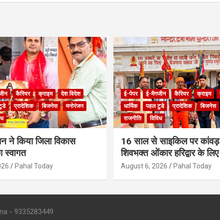
जीन
कैरियर
क्राइम
देश विदेश
ई-पेपर
ई-मैगजीन
कैरियर
क्राइम
ुडे
प्रादेशिक
बिजनेस
मनोरंजन
धार्मिक
पहल टुडे
प्रादेशिक
बिजनेस
िध
राजनीति
विविध
ंधन ने किया जिला विकास
16 साल से साइकिल पर कांवड़ 
 स्वागत
शिवभक्त ओंकार हरिद्वार के लिए
026
Pahal Today
August 6, 2026
Pahal Today
- 9335283449