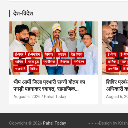
देश-विदेश
ई-पेपर
ई-मैगजीन
कैरियर
क्राइम
देश विदेश
ई-पेपर
ई-मैग
धार्मिक
पहल टुडे
प्रादेशिक
बिजनेस
मनोरंजन
धार्मिक
पहल ट
राजनीति
विविध
राजनीति
विव
भीम आर्मी जिला प्रभारी सन्नी गौतम का
शिविर प्रब
पगड़ी पहनाकर स्वागत, सामाजिक
अधिकारी का
एकजुटता का दिया संदेश
August 6, 2026
Pahal Today
August 6, 2
Copyright © 2026
Pahal Today
~~~~Design by Krishna 