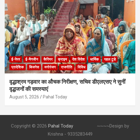
ई-पेपर
ई-मैगजीन
कैरियर
क्राइम
देश विदेश
धार्मिक
पहल टुडे
प्रादेशिक
बिजनेस
मनोरंजन
राजनीति
विविध
वृद्धाश्रम गड़वार का औचक निरीक्षण, सचिव डीएलएसए ने सुनीं
वृद्धजनों की समस्याएं
August 5, 2026
Pahal Today
Copyright © 2026
Pahal Today
~~~~Design by
Krishna - 9335283449