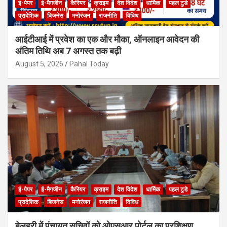
ई-पेपर
ई-मैगजीन
कैरियर
क्राइम
देश विदेश
धार्मिक
पहल टुडे
प्रादेशिक
बिजनेस
मनोरंजन
राजनीति
विविध
आईटीआई में प्रवेश का एक और मौका, ऑनलाइन आवेदन की
अंतिम तिथि अब 7 अगस्त तक बढ़ी
August 5, 2026
Pahal Today
ई-पेपर
ई-मैगजीन
कैरियर
क्राइम
देश विदेश
धार्मिक
पहल टुडे
प्रादेशिक
बिजनेस
मनोरंजन
राजनीति
विविध
बेलहरी में पंचायत सचिवों को ओएसआर पोर्टल का प्रशिक्षण