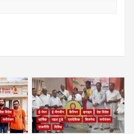
देश विदेश
ई-पेपर
ई-मैगजीन
कैरियर
क्राइम
देश विदेश
मनोरंजन
धार्मिक
पहल टुडे
प्रादेशिक
बिजनेस
मनोरंजन
राजनीति
विविध