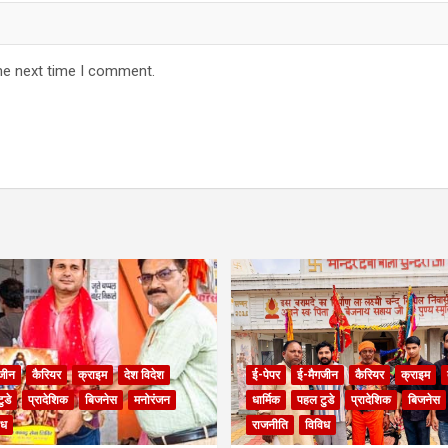
he next time I comment.
जीन
कैरियर
क्राइम
देश विदेश
ई-पेपर
ई-मैगजीन
कैरियर
क्राइम
ुडे
प्रादेशिक
बिजनेस
मनोरंजन
धार्मिक
पहल टुडे
प्रादेशिक
बिजनेस
िध
राजनीति
विविध