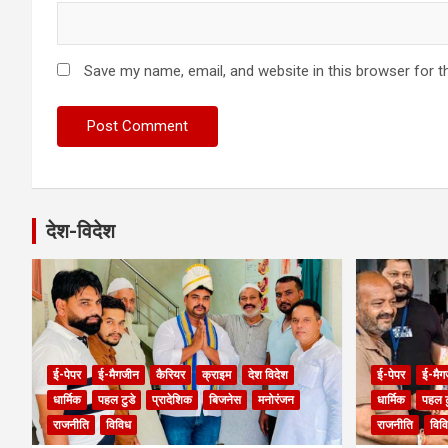
Save my name, email, and website in this browser for t
देश-विदेश
ई-पेपर
ई-मैगजीन
कैरियर
क्राइम
देश विदेश
ई-पेपर
ई-मैग
धार्मिक
पहल टुडे
प्रादेशिक
बिजनेस
मनोरंजन
धार्मिक
पहल ट
राजनीति
विविध
राजनीति
विव