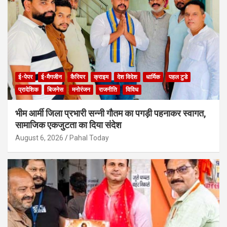
ई-पेपर
ई-मैगजीन
कैरियर
क्राइम
देश विदेश
धार्मिक
पहल टुडे
प्रादेशिक
बिजनेस
मनोरंजन
राजनीति
विविध
भीम आर्मी जिला प्रभारी सन्नी गौतम का पगड़ी पहनाकर स्वागत,
सामाजिक एकजुटता का दिया संदेश
August 6, 2026
Pahal Today