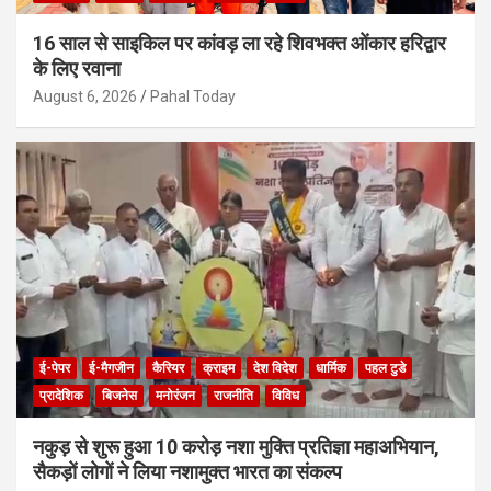
16 साल से साइकिल पर कांवड़ ला रहे शिवभक्त ओंकार हरिद्वार
के लिए रवाना
August 6, 2026
Pahal Today
ई-पेपर
ई-मैगजीन
कैरियर
क्राइम
देश विदेश
धार्मिक
पहल टुडे
प्रादेशिक
बिजनेस
मनोरंजन
राजनीति
विविध
नकुड़ से शुरू हुआ 10 करोड़ नशा मुक्ति प्रतिज्ञा महाअभियान,
सैकड़ों लोगों ने लिया नशामुक्त भारत का संकल्प