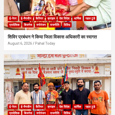
ई-पेपर
ई-मैगजीन
कैरियर
क्राइम
देश विदेश
धार्मिक
पहल टुडे
प्रादेशिक
बिजनेस
मनोरंजन
राजनीति
विविध
शिविर प्रबंधन ने किया जिला विकास अधिकारी का स्वागत
August 6, 2026
Pahal Today
ई-पेपर
ई-मैगजीन
कैरियर
क्राइम
देश विदेश
धार्मिक
पहल टुडे
प्रादेशिक
बिजनेस
मनोरंजन
राजनीति
विविध