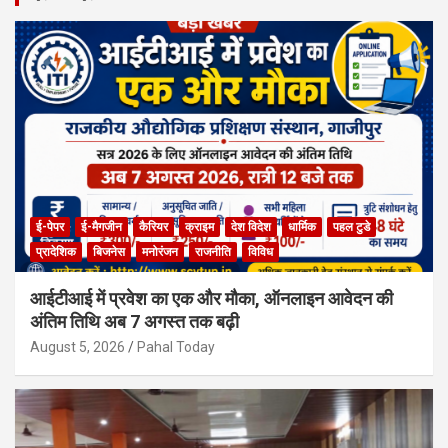
c
h
ई-पेपर
ई-मैगजीन
कैरियर
क्राइम
देश विदेश
धार्मिक
पहल टुडे
प्रादेशिक
बिजनेस
मनोरंजन
राजनीति
विविध
आईटीआई में प्रवेश का एक और मौका, ऑनलाइन आवेदन की
अंतिम तिथि अब 7 अगस्त तक बढ़ी
August 5, 2026
Pahal Today