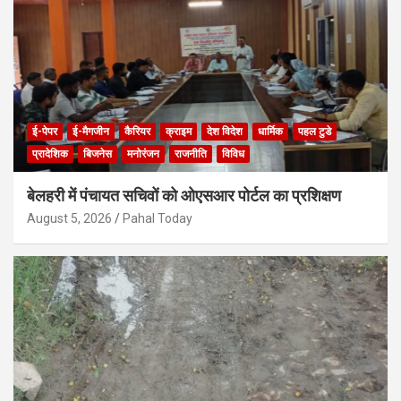
ई-पेपर
ई-मैगजीन
कैरियर
क्राइम
देश विदेश
धार्मिक
पहल टुडे
प्रादेशिक
बिजनेस
मनोरंजन
राजनीति
विविध
बेलहरी में पंचायत सचिवों को ओएसआर पोर्टल का प्रशिक्षण
August 5, 2026
Pahal Today