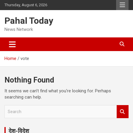
Skip
Thursday, August 6, 2026
to
content
Pahal Today
News Network
Home
vote
Nothing Found
It seems we can’t find what you’re looking for. Perhaps
searching can help.
S
e
a
r
देश-विदेश