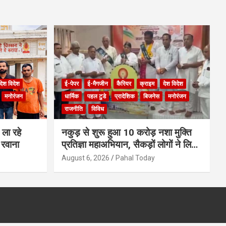
देश विदेश
ई-पेपर
ई-मैगजीन
कैरियर
क्राइम
देश विदेश
मनोरंजन
धार्मिक
पहल टुडे
प्रादेशिक
बिजनेस
मनोरंजन
राजनीति
विविध
ला रहे
नकुड़ से शुरू हुआ 10 करोड़ नशा मुक्ति
 रवाना
प्रतिज्ञा महाअभियान, सैकड़ों लोगों ने लिया
नशामुक्त भारत का संकल्प
August 6, 2026
Pahal Today