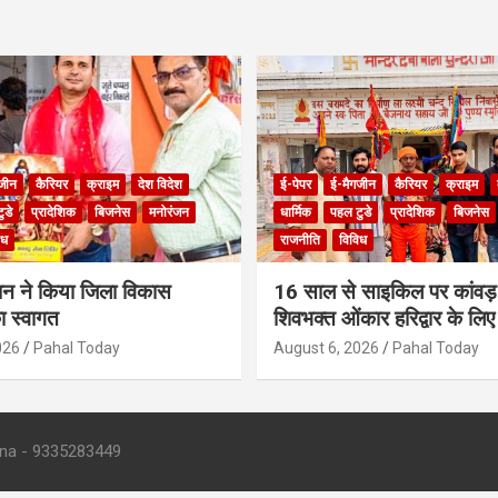
जीन
कैरियर
क्राइम
देश विदेश
ई-पेपर
ई-मैगजीन
कैरियर
क्राइम
ुडे
प्रादेशिक
बिजनेस
मनोरंजन
धार्मिक
पहल टुडे
प्रादेशिक
बिजनेस
िध
राजनीति
विविध
ंधन ने किया जिला विकास
16 साल से साइकिल पर कांवड़ 
 स्वागत
शिवभक्त ओंकार हरिद्वार के लिए
026
Pahal Today
August 6, 2026
Pahal Today
- 9335283449