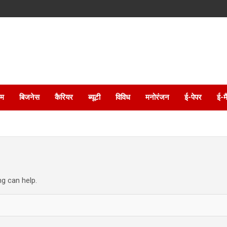
इम
बिजनेस
कैरियर
ब्यूटी
विविध
मनोरंजन
ई-पेपर
ई-म
ng can help.