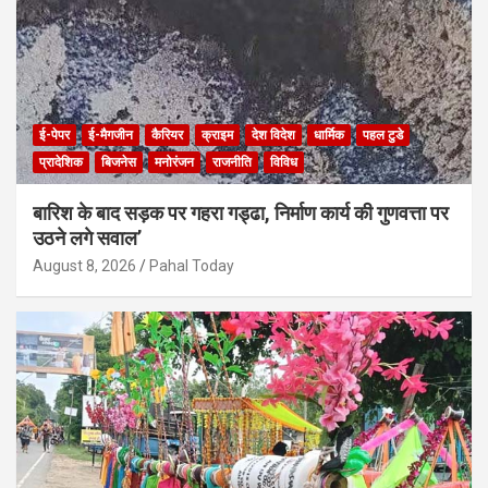
ई-पेपर
ई-मैगजीन
कैरियर
क्राइम
देश विदेश
धार्मिक
पहल टुडे
प्रादेशिक
बिजनेस
मनोरंजन
राजनीति
विविध
बारिश के बाद सड़क पर गहरा गड्ढा, निर्माण कार्य की गुणवत्ता पर
उठने लगे सवाल’
August 8, 2026
Pahal Today