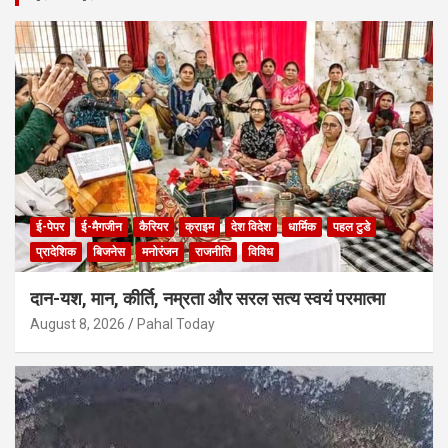
c
h
ई-पेपर
ई-मैगजीन
कैरियर
क्राइम
देश विदेश
धार्मिक
पहल टुडे
प्रादेशिक
बिजनेस
मनोरंजन
राजनीति
विविध
दान-यश, मान, कीर्ति, नम्रता और सरल सत्य स्वयं परमात्मा
August 8, 2026
Pahal Today