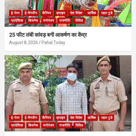
ई-पेपर
ई-मैगजीन
कैरियर
क्राइम
देश विदेश
धार्मिक
पहल टुडे
प्रादेशिक
बिजनेस
मनोरंजन
राजनीति
विविध
25 फीट लंबी कांवड़ बनी आकर्षण का केंद्र
August 8, 2026
Pahal Today
ई-पेपर
ई-मैगजीन
कैरियर
क्राइम
देश विदेश
धार्मिक
पहल टुडे
प्रादेशिक
बिजनेस
मनोरंजन
राजनीति
विविध