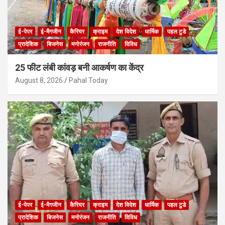
ई-पेपर
ई-मैगजीन
कैरियर
क्राइम
देश विदेश
धार्मिक
पहल टुडे
प्रादेशिक
बिजनेस
मनोरंजन
राजनीति
विविध
25 फीट लंबी कांवड़ बनी आकर्षण का केंद्र
August 8, 2026
Pahal Today
ई-पेपर
ई-मैगजीन
कैरियर
क्राइम
देश विदेश
धार्मिक
पहल टुडे
प्रादेशिक
बिजनेस
मनोरंजन
राजनीति
विविध