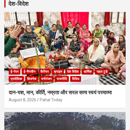
देश-विदेश
c
h
ई-पेपर
ई-मैगजीन
कैरियर
क्राइम
देश विदेश
धार्मिक
पहल टुडे
प्रादेशिक
बिजनेस
मनोरंजन
राजनीति
विविध
दान-यश, मान, कीर्ति, नम्रता और सरल सत्य स्वयं परमात्मा
August 8, 2026
Pahal Today