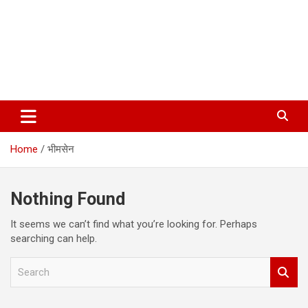
Home
भीमसेन
Nothing Found
It seems we can’t find what you’re looking for. Perhaps
searching can help.
S
e
a
r