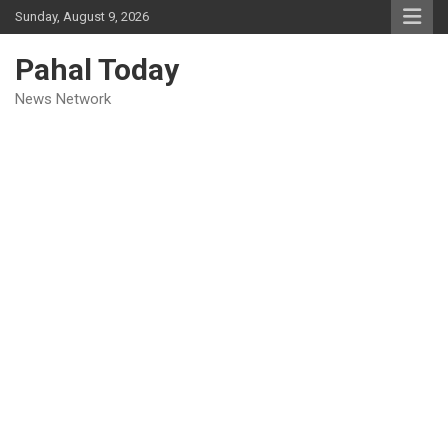
Skip
Sunday, August 9, 2026
to
content
Pahal Today
News Network