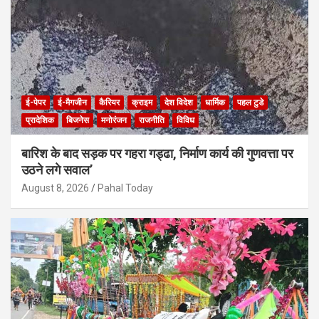
ई-पेपर
ई-मैगजीन
कैरियर
क्राइम
देश विदेश
धार्मिक
पहल टुडे
प्रादेशिक
बिजनेस
मनोरंजन
राजनीति
विविध
बारिश के बाद सड़क पर गहरा गड्ढा, निर्माण कार्य की गुणवत्ता पर
उठने लगे सवाल’
August 8, 2026
Pahal Today