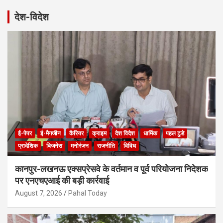
r
देश-विदेश
c
h
ई-पेपर
ई-मैगजीन
कैरियर
क्राइम
देश विदेश
धार्मिक
पहल टुडे
प्रादेशिक
बिजनेस
मनोरंजन
राजनीति
विविध
कानपुर-लखनऊ एक्सप्रेसवे के वर्तमान व पूर्व परियोजना निदेशक
पर एनएचएआई की बड़ी कार्रवाई
August 7, 2026
Pahal Today