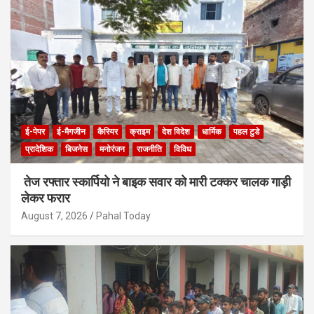
ई-पेपर
ई-मैगजीन
कैरियर
क्राइम
देश विदेश
धार्मिक
पहल टुडे
प्रादेशिक
बिजनेस
मनोरंजन
राजनीति
विविध
तेज रफ्तार स्कार्पियो ने बाइक सवार को मारी टक्कर चालक गाड़ी
लेकर फरार
August 7, 2026
Pahal Today