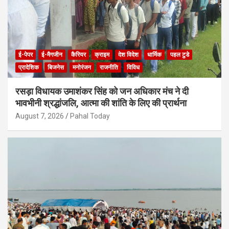
ई-पेपर
ई-मैगजीन
कैरियर
क्राइम
देश विदेश
धार्मिक
पहल टुडे
प्रादेशिक
बिजनेस
मनोरंजन
राजनीति
विविध
रसड़ा विधायक उमाशंकर सिंह को जन अधिकार मंच ने दी
भावभीनी श्रद्धांजलि, आत्मा की शांति के लिए की प्रार्थना
August 7, 2026
Pahal Today