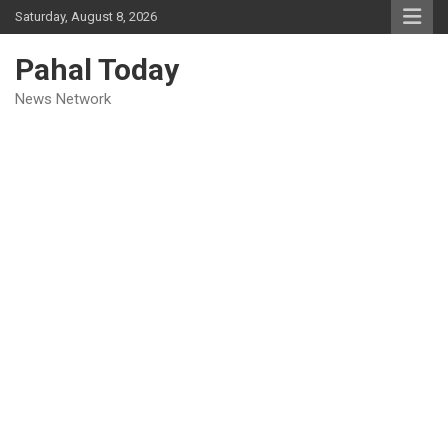
Skip
Saturday, August 8, 2026
to
content
Pahal Today
News Network