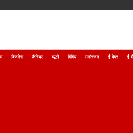
इम
बिजनेस
कैरियर
ब्यूटी
विविध
मनोरंजन
ई-पेपर
ई-म