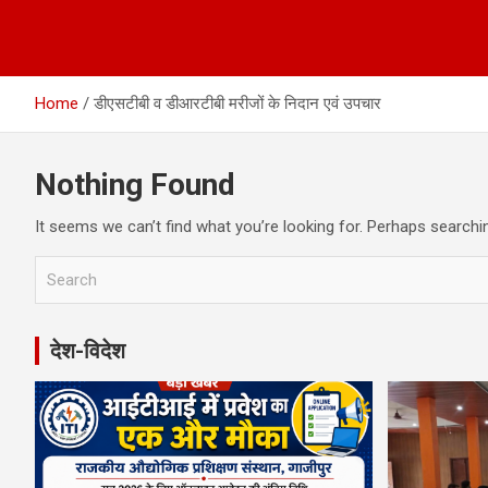
Home
डीएसटीबी व डीआरटीबी मरीजों के निदान एवं उपचार
Nothing Found
It seems we can’t find what you’re looking for. Perhaps searchi
S
e
a
r
देश-विदेश
c
h