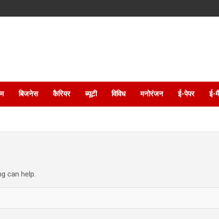
इम
बिजनेस
कैरियर
ब्यूटी
विविध
मनोरंजन
ई-पेपर
ई-म
ng can help.