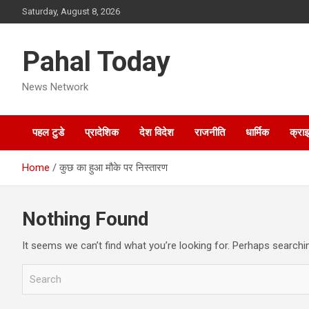
Skip
Saturday, August 8, 2026
to
content
Pahal Today
News Network
पहल टुडे
प्रादेशिक
देश विदेश
राजनीति
धार्मिक
क्रा
Home
कुछ का हुआ मौके पर निस्तारण
Nothing Found
It seems we can’t find what you’re looking for. Perhaps searchi
S
e
a