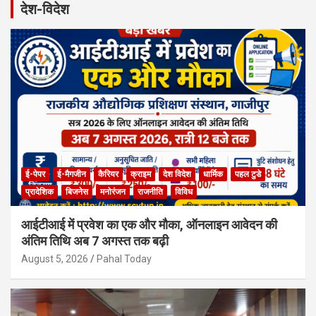
देश-विदेश
c
h
ई-पेपर
ई-मैगजीन
कैरियर
क्राइम
देश विदेश
धार्मिक
पहल टुडे
प्रादेशिक
बिजनेस
मनोरंजन
राजनीति
विविध
आईटीआई में प्रवेश का एक और मौका, ऑनलाइन आवेदन की
अंतिम तिथि अब 7 अगस्त तक बढ़ी
August 5, 2026
Pahal Today