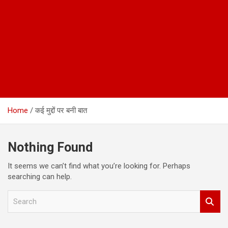
Home
कई मुद्दों पर बनी बात
Nothing Found
It seems we can’t find what you’re looking for. Perhaps
searching can help.
S
e
a
r