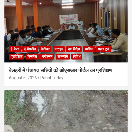
ई-पेपर
ई-मैगजीन
कैरियर
क्राइम
देश विदेश
धार्मिक
पहल टुडे
प्रादेशिक
बिजनेस
मनोरंजन
राजनीति
विविध
बेलहरी में पंचायत सचिवों को ओएसआर पोर्टल का प्रशिक्षण
August 5, 2026
Pahal Today