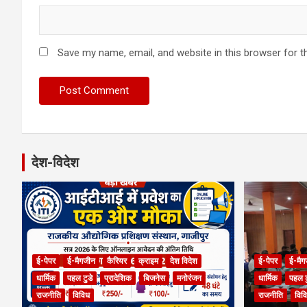
Save my name, email, and website in this browser for t
देश-विदेश
ई-पेपर
ई-मैगजीन
कैरियर
क्राइम
देश विदेश
ई-पेपर
ई-मैग
धार्मिक
पहल टुडे
प्रादेशिक
बिजनेस
मनोरंजन
धार्मिक
पहल ट
राजनीति
विविध
राजनीति
विव