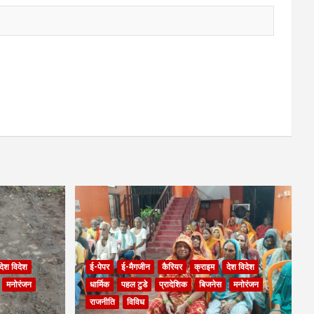
देश विदेश
ई-पेपर
ई-मैगजीन
कैरियर
क्राइम
देश विदेश
मनोरंजन
धार्मिक
पहल टुडे
प्रादेशिक
बिजनेस
मनोरंजन
राजनीति
विविध