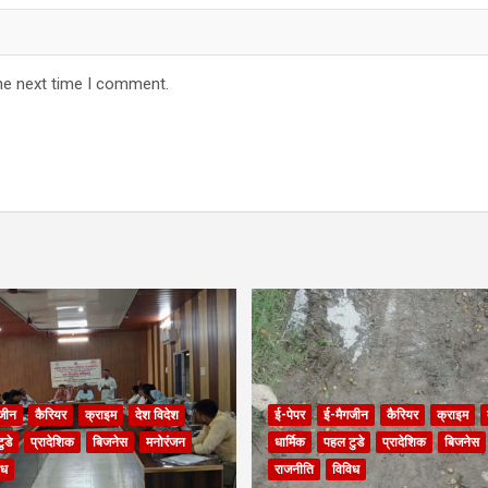
he next time I comment.
जीन
कैरियर
क्राइम
देश विदेश
ई-पेपर
ई-मैगजीन
कैरियर
क्राइम
ुडे
प्रादेशिक
बिजनेस
मनोरंजन
धार्मिक
पहल टुडे
प्रादेशिक
बिजनेस
िध
राजनीति
विविध