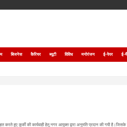
इम
बिजनेस
कैरियर
ब्यूटी
विविध
मनोरंजन
ई-पेपर
ई-म
िन्हित करते हुए कुर्की की कार्यवाही हेतु नगर आयुक्त द्वारा अनुमति प्रदान की गयी है