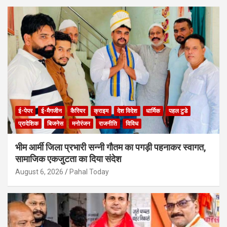
ई-पेपर
ई-मैगजीन
कैरियर
क्राइम
देश विदेश
धार्मिक
पहल टुडे
प्रादेशिक
बिजनेस
मनोरंजन
राजनीति
विविध
भीम आर्मी जिला प्रभारी सन्नी गौतम का पगड़ी पहनाकर स्वागत,
सामाजिक एकजुटता का दिया संदेश
August 6, 2026
Pahal Today