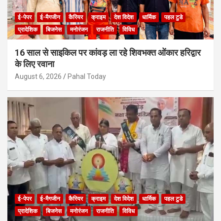
ई-पेपर
ई-मैगजीन
कैरियर
क्राइम
देश विदेश
धार्मिक
पहल टुडे
प्रादेशिक
बिजनेस
मनोरंजन
राजनीति
विविध
16 साल से साइकिल पर कांवड़ ला रहे शिवभक्त ओंकार हरिद्वार
के लिए रवाना
August 6, 2026
Pahal Today
ई-पेपर
ई-मैगजीन
कैरियर
क्राइम
देश विदेश
धार्मिक
पहल टुडे
प्रादेशिक
बिजनेस
मनोरंजन
राजनीति
विविध