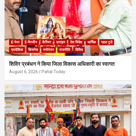
ई-पेपर
ई-मैगजीन
कैरियर
क्राइम
देश विदेश
धार्मिक
पहल टुडे
प्रादेशिक
बिजनेस
मनोरंजन
राजनीति
विविध
शिविर प्रबंधन ने किया जिला विकास अधिकारी का स्वागत
August 6, 2026
Pahal Today